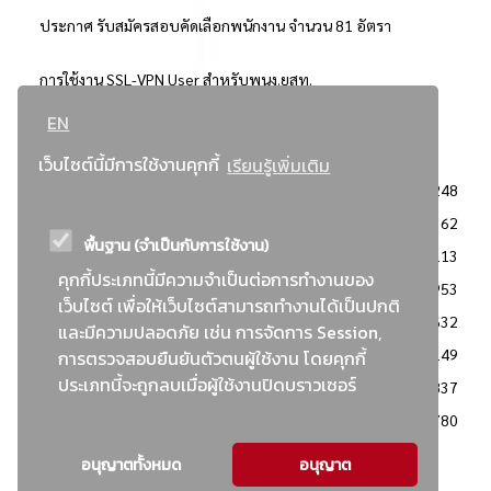
ประกาศ รับสมัครสอบคัดเลือกพนักงาน จำนวน 81 อัตรา
การใช้งาน SSL-VPN User สำหรับพนง.ยสท.
EN
..ยอดนิยม..
เว็บไซต์นี้มีการใช้งานคุกกี้
เรียนรู้เพิ่มเติม
จัดซื้อจัดจ้างการยาสูบแห่งประเทศไทย
3248
: ประกาศผู้ชนะการเสนอราคา
2362
พื้นฐาน (จำเป็นกับการใช้งาน)
: วิธีเฉพาะเจาะจง
2113
คุกกี้ประเภทนี้มีความจำเป็นต่อการทำงานของ
ข่าวสาร/ประกาศ
1953
เว็บไซต์ เพื่อให้เว็บไซต์สามารถทำงานได้เป็นปกติ
: เอกสารส่งเสริมความโปร่งใสในการจัดซื้อจัดจ้าง
1632
และมีความปลอดภัย เช่น การจัดการ Session,
ข่าวสารจัดซื้อจัดจ้าง
1149
การตรวจสอบยืนยันตัวตนผู้ใช้งาน โดยคุกกี้
ประเภทนี้จะถูกลบเมื่อผู้ใช้งานปิดบราวเซอร์
: แผนการจัดซื้อจัดจ้าง
837
: ประกาศราคากลาง
780
อนุญาตทั้งหมด
อนุญาต