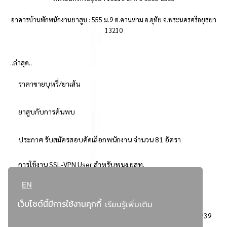
อาคารบ้านพักพนักงานยาสูบ : 555 ม.9 ต.คานหาม อ.อุทัย จ.พระนครศรีอยุธยา
13210
..ล่าสุด..
ราคาขายบุหรี่/ยาเส้น
ยาสูบกับการค้นพบ
ประกาศ รับสมัครสอบคัดเลือกพนักงาน จำนวน 81 อัตรา
การใช้งาน SSL-VPN User สำหรับพนง.ยสท.
EN
..ยอดนิยม..
เว็บไซต์นี้มีการใช้งานคุกกี้
เรียนรู้เพิ่มเติม
จัดซื้อจัดจ้างการยาสูบแห่งประเทศไทย
3239