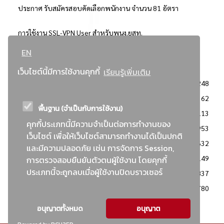
ประกาศ รับสมัครสอบคัดเลือกพนักงาน จำนวน 81 อัตรา
การใช้งาน SSL-VPN User สำหรับพนง.ยสท.
EN
..ยอดนิยม..
เว็บไซต์นี้มีการใช้งานคุกกี้
เรียนรู้เพิ่มเติม
จัดซื้อจัดจ้างการยาสูบแห่งประเทศไทย
3248
: ประกาศผู้ชนะการเสนอราคา
2362
พื้นฐาน (จำเป็นกับการใช้งาน)
: วิธีเฉพาะเจาะจง
2113
คุกกี้ประเภทนี้มีความจำเป็นต่อการทำงานของ
ข่าวสาร/ประกาศ
1953
เว็บไซต์ เพื่อให้เว็บไซต์สามารถทำงานได้เป็นปกติ
: เอกสารส่งเสริมความโปร่งใสในการจัดซื้อจัดจ้าง
1632
และมีความปลอดภัย เช่น การจัดการ Session,
ข่าวสารจัดซื้อจัดจ้าง
1149
การตรวจสอบยืนยันตัวตนผู้ใช้งาน โดยคุกกี้
ประเภทนี้จะถูกลบเมื่อผู้ใช้งานปิดบราวเซอร์
: แผนการจัดซื้อจัดจ้าง
837
: ประกาศราคากลาง
780
อนุญาตทั้งหมด
อนุญาต