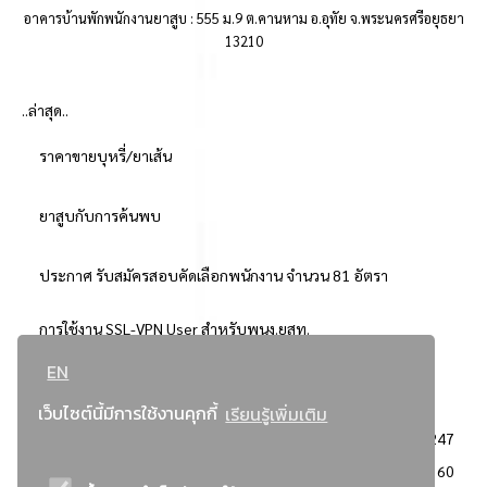
อาคารบ้านพักพนักงานยาสูบ : 555 ม.9 ต.คานหาม อ.อุทัย จ.พระนครศรีอยุธยา
13210
..ล่าสุด..
ราคาขายบุหรี่/ยาเส้น
ยาสูบกับการค้นพบ
ประกาศ รับสมัครสอบคัดเลือกพนักงาน จำนวน 81 อัตรา
การใช้งาน SSL-VPN User สำหรับพนง.ยสท.
EN
..ยอดนิยม..
เว็บไซต์นี้มีการใช้งานคุกกี้
เรียนรู้เพิ่มเติม
จัดซื้อจัดจ้างการยาสูบแห่งประเทศไทย
3247
: ประกาศผู้ชนะการเสนอราคา
2360