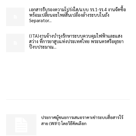
เอกสารรับรองความโปร่งใส/แบบ รร.1-รร.4 งานจัดซื้อ
พร้อมเปลี่ยนอะไหล่สิ้นเปลืองล้างระบบในถัง
Separator...
(ITA)งานจ้างบำรุงรักษาระบบควบคุมไฟฟ้าและแสง
สว่าง ที่การยาสูบแห่งประเทศไทย พระนครศรีอยุธยา
ปีงบประมาณ...
ประกาศผู้ชนะการเสนอราคาเช่าระบบสื่อสารไร้
สาย (WIFI) โดยวิธีคัดเลือก