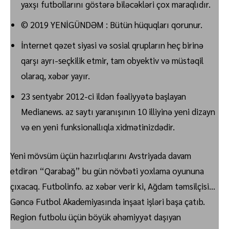
yaxşı futbollarını göstərə biləcəkləri çox maraqlıdır.
© 2019 YENİGÜNDƏM : Bütün hüquqları qorunur.
İnternet qəzet siyasi və sosial qrupların heç birinə
qarşı ayrı-seçkilik etmir, tam obyektiv və müstəqil
olaraq, xəbər yayır.
23 sentyabr 2012-ci ildən fəaliyyətə başlayan
Medianews. az saytı yaranışının 10 illiyinə yeni dizayn
və en yeni funksionallıqla xidmətinizdədir.
Yeni mövsüm üçün hazırlıqlarını Avstriyada davam
etdirən “Qarabağ” bu gün növbəti yoxlama oyununa
çıxacaq. Futbolinfo. az xəbər verir ki, Ağdam təmsilçisi…
Gəncə Futbol Akademiyasında inşaat işləri başa çatıb.
Region futbolu üçün böyük əhəmiyyət daşıyan