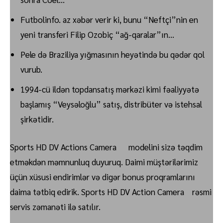
Futbolinfo. az xəbər verir ki, bunu “Neftçi”nin en
yeni transferi Filip Ozobiç “ağ-qaralar”ın…
Pele də Braziliya yığmasının heyətində bu qədər qol
vurub.
1994-cü ildən topdansatış mərkəzi kimi fəaliyyətə
başlamış “Veysəloğlu” satış, distribüter və istehsal
şirkətidir.
Sports HD DV Actions Camera modelini sizə təqdim
etməkdən məmnunluq duyuruq. Daimi müştərilərimiz
üçün xüsusi endirimlər və digər bonus proqramlarını
daima tətbiq edirik. Sports HD DV Action Camera rəsmi
servis zəmanəti ilə satılır.