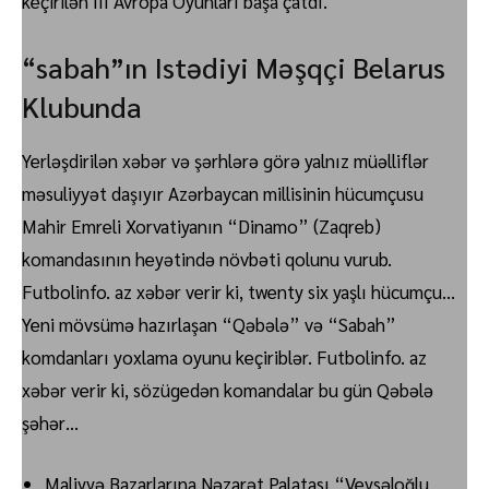
keçirilən III Avropa Oyunları başa çatdı.
“sabah”ın Istədiyi Məşqçi Belarus
Klubunda
Yerləşdirilən xəbər və şərhlərə görə yalnız müəlliflər
məsuliyyət daşıyır Azərbaycan millisinin hücumçusu
Mahir Emreli Xorvatiyanın “Dinamo” (Zaqreb)
komandasının heyətində növbəti qolunu vurub.
Futbolinfo. az xəbər verir ki, twenty six yaşlı hücumçu…
Yeni mövsümə hazırlaşan “Qəbələ” və “Sabah”
komdanları yoxlama oyunu keçiriblər. Futbolinfo. az
xəbər verir ki, sözügedən komandalar bu gün Qəbələ
şəhər…
Maliyyə Bazarlarına Nəzarət Palatası “Veysəloğlu