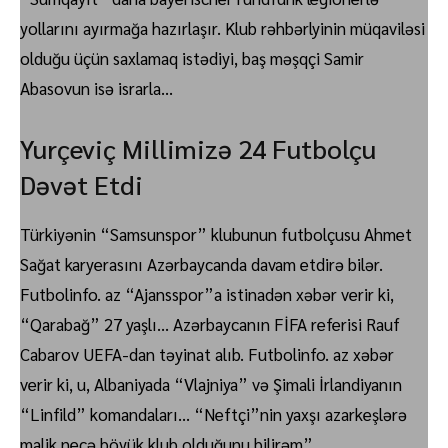
yollarını ayırmağa hazırlaşır. Klub rəhbərlyinin müqaviləsi
olduğu üçün saxlamaq istədiyi, baş məşqçi Samir
Abasovun isə israrla…
Yurçeviç Millimizə 24 Futbolçu
Dəvət Etdi
Türkiyənin “Samsunspor” klubunun futbolçusu Ahmet
Sağat karyerasını Azərbaycanda davam etdirə bilər.
Futbolinfo. az “Ajansspor”a istinadən xəbər verir ki,
“Qarabağ” 27 yaşlı… Azərbaycanın FİFA referisi Rauf
Cabarov UEFA-dan təyinat alıb. Futbolinfo. az xəbər
verir ki, u, Albaniyada “Vlajniya” və Şimali İrlandiyanın
“Linfild” komandaları… “Neftçi”nin yaxşı azarkeşlərə
malik necə böyük klub olduğunu bilirəm”.