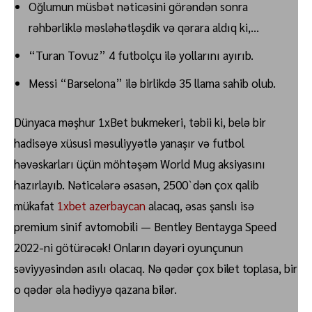
Oğlumun müsbət nəticəsini görəndən sonra
rəhbərliklə məsləhətləşdik və qərara aldıq ki,…
“Turan Tovuz” 4 futbolçu ilə yollarını ayırıb.
Messi “Barselona” ilə birlikdə 35 llama sahib olub.
Dünyaca məşhur 1xBet bukmekeri, təbii ki, belə bir
hadisəyə xüsusi məsuliyyətlə yanaşır və futbol
həvəskarları üçün möhtəşəm World Mug aksiyasını
hazırlayıb. Nəticələrə əsasən, 2500`dən çox qalib
mükafat
1xbet azerbaycan
alacaq, əsas şanslı isə
premium sinif avtomobili — Bentley Bentayga Speed ​​
2022-ni götürəcək! Onların dəyəri oyunçunun
səviyyəsindən asılı olacaq. Nə qədər çox bilet toplasa, bir
o qədər əla hədiyyə qazana bilər.