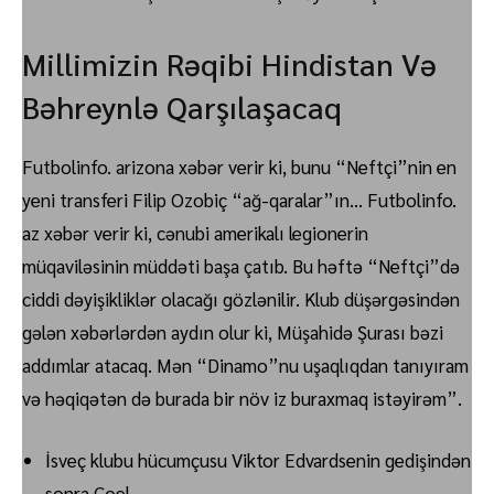
Millimizin Rəqibi Hindistan Və
Bəhreynlə Qarşılaşacaq
Futbolinfo. arizona xəbər verir ki, bunu “Neftçi”nin en
yeni transferi Filip Ozobiç “ağ-qaralar”ın… Futbolinfo.
az xəbər verir ki, cənubi amerikalı legionerin
müqaviləsinin müddəti başa çatıb. Bu həftə “Neftçi”də
ciddi dəyişikliklər olacağı gözlənilir. Klub düşərgəsindən
gələn xəbərlərdən aydın olur ki, Müşahidə Şurası bəzi
addımlar atacaq. Mən “Dinamo”nu uşaqlıqdan tanıyıram
və həqiqətən də burada bir növ iz buraxmaq istəyirəm”.
İsveç klubu hücumçusu Viktor Edvardsenin gedişindən
sonra Coel…