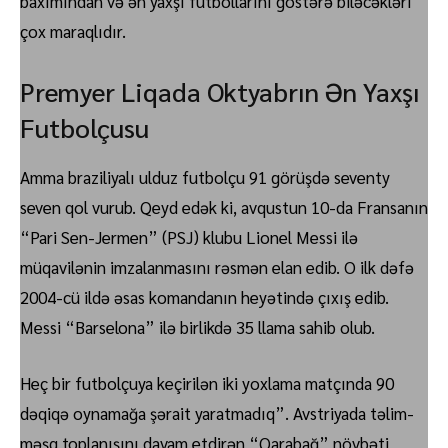
baxımından və ən yaxşı futbollarını göstərə biləcəkləri
çox maraqlıdır.
Premyer Liqada Oktyabrın Ən Yaxşı
Futbolçusu
Amma braziliyalı ulduz futbolçu 91 görüşdə seventy
seven qol vurub. Qeyd edək ki, avqustun 10-da Fransanın
“Pari Sen-Jermen” (PSJ) klubu Lionel Messi ilə
müqavilənin imzalanmasını rəsmən elan edib. O ilk dəfə
2004-cü ildə əsas komandanın heyətində çıxış edib.
Messi “Barselona” ilə birlikdə 35 llama sahib olub.
Heç bir futbolçuya keçirilən iki yoxlama matçında 90
dəqiqə oynamağa şərait yaratmadıq”. Avstriyada təlim-
məşq toplanışını davam etdirən “Qarabağ” növbəti