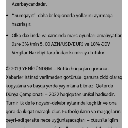
Azərbaycandadır.
“Sumqayıt” daha br legionerlə yollarını ayırmağa
hazırlaşır.
Ölkə daxilində və xaricində mərc oyunları əməliyyatlar
üzrə 3% (min 5. 00 AZN/USD/EUR) və 18% ƏDV
Vergilər Nazirliyi tərəfindən komissiya tutulur.
© 2019 YENİGÜNDƏM – Bütün hüquqları qorunur.
Xəbərlər istinad verilmədən götürülə, qanuna zidd olaraq
kopyalana və başqa yerdə yayımlana bilməz. Qətərdə
Dünya Çempionatı – 2022 həqiqətən unikal hadisədir.
Turnir ilk dəfə noyabr-dekabr aylarında keçirilir və ona
görə də ikiqat maraqlı olur. Futbolçuların və məşqçilərin
qeyri-adi şəraitə necə uyğunlaşacaqları – xüsusilə iqlim