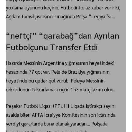
yoxlama oyununu keçirib. Futbolinfo. az xəbər verir ki,
Ağdam təmsilçisi ikinci sınağında Polşa “Legiya”sı…
“neftçi” “qarabağ”dan Ayrılan
Futbolçunu Transfer Etdi
Hazırda Messinin Argentina yığmasının heyətindəki
hesabında 77 qol var. Pele də Braziliya yığmasının
heyətində bu qədər qol vurub. Peleyə Messinin
rekordunun təkrarlaması üçün 153 matç lazım olub.
Peşəkar Futbol Liqası (PFL) II Liqada iştirakçı sayını
azalda bilər. AFFA İcraiyyə Komitəsinin son iclasında
verdiyi qərarlarda buna olanak yaradan… Polşada