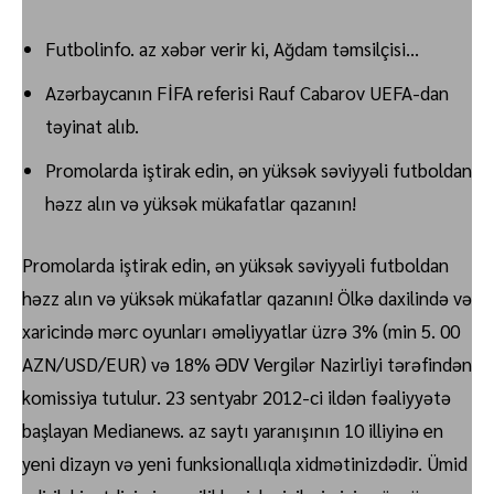
Futbolinfo. az xəbər verir ki, Ağdam təmsilçisi…
Azərbaycanın FİFA referisi Rauf Cabarov UEFA-dan
təyinat alıb.
Promolarda iştirak edin, ən yüksək səviyyəli futboldan
həzz alın və yüksək mükafatlar qazanın!
Promolarda iştirak edin, ən yüksək səviyyəli futboldan
həzz alın və yüksək mükafatlar qazanın! Ölkə daxilində və
xaricində mərc oyunları əməliyyatlar üzrə 3% (min 5. 00
AZN/USD/EUR) və 18% ƏDV Vergilər Nazirliyi tərəfindən
komissiya tutulur. 23 sentyabr 2012-ci ildən fəaliyyətə
başlayan Medianews. az saytı yaranışının 10 illiyinə en
yeni dizayn və yeni funksionallıqla xidmətinizdədir. Ümid