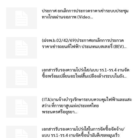
ประกาศ ยกเลิกการประกวดราคาเช่าระบบประชุม
ทางไกลผ่านจอภาพ (Video...
(ฝจพ.b.02/42/69)ประกาศยกเลิกการประกวด
ราคาเช่ารถยนต์ไฟฟ้า ประเภทแบตเตอรี่ (BEV)...
เอกสารรับรองความโปร่งใส/แบบ รร.1-รร.4 งานจัด
ซื้อพร้อมเปลี่ยนอะไหล่สิ้นเปลืองล้างระบบในถัง...
(ITA)งานจ้างบำรุงรักษาระบบควบคุมไฟฟ้าและแสง
สว่าง ที่การยาสูบแห่งประเทศไทย
พระนครศรีอยุธยา...
เอกสารรับรองความโปร่งใสในการจัดซื้อจัดจ้าง/
แบบ รร.1-รร.4 งานจัดซื้อน้ำมันดีเซลหมุนเร็ว