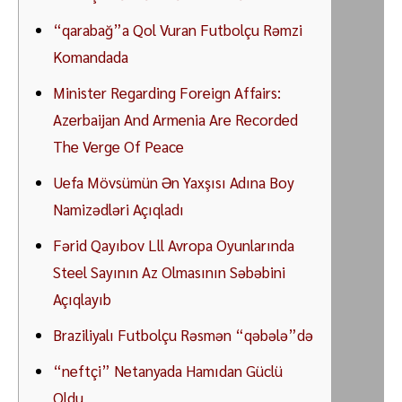
“qarabağ”a Qol Vuran Futbolçu Rəmzi
Komandada
Minister Regarding Foreign Affairs:
Azerbaijan And Armenia Are Recorded
The Verge Of Peace
Uefa Mövsümün Ən Yaxşısı Adına Boy
Namizədləri Açıqladı
Fərid Qayıbov Lll Avropa Oyunlarında
Steel Sayının Az Olmasının Səbəbini
Açıqlayıb
Braziliyalı Futbolçu Rəsmən “qəbələ”də
“neftçi” Netanyada Hamıdan Güclü
Oldu