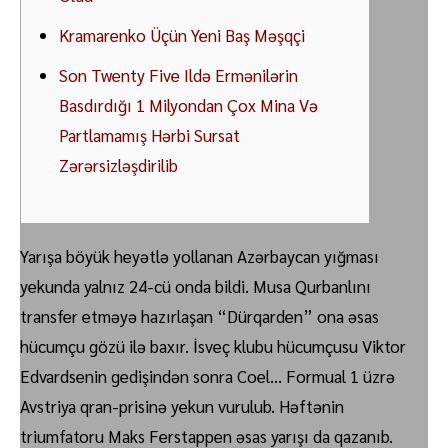
Kramarenko Üçün Yeni Baş Məşqçi
Son Twenty Five Ildə Ermənilərin
Basdırdığı 1 Milyondan Çox Mina Və
Partlamamış Hərbi Sursat
Zərərsizləşdirilib
Yarışa böyük heyətlə yollanan Azərbaycan yığması
yekunda yalnız 24-cü onda bildi. Musa Qurbanlını
transfer etməyə hazırlaşan “Dürqarden” ona əsas
hücumçu gözü ilə baxır. İsveç klubu hücumçusu Viktor
Edvardsenin gedişindən sonra Coel… Formual 1 üzrə
Avstriya qran-prisinə yekun vurulub. Həftənin
triumfatoru Maks Ferstappen əsas yarışı da qazanıb.