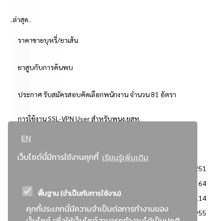
..ล่าสุด..
ราคาขายบุหรี่/ยาเส้น
ยาสูบกับการค้นพบ
ประกาศ รับสมัครสอบคัดเลือกพนักงาน จำนวน 81 อัตรา
การใช้งาน SSL-VPN User สำหรับพนง.ยสท.
EN
..ยอดนิยม..
เว็บไซต์นี้มีการใช้งานคุกกี้
เรียนรู้เพิ่มเติม
จัดซื้อจัดจ้างการยาสูบแห่งประเทศไทย
3251
: ประกาศผู้ชนะการเสนอราคา
2364
พื้นฐาน (จำเป็นกับการใช้งาน)
: วิธีเฉพาะเจาะจง
2114
คุกกี้ประเภทนี้มีความจำเป็นต่อการทำงานของ
ข่าวสาร/ประกาศ
1955
เว็บไซต์ เพื่อให้เว็บไซต์สามารถทำงานได้เป็นปกติ