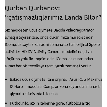
Qurban Qurbanov:
“çatışmazlıqlarımız Landa Bilər”
Siz həqiqətən ucuz qiymətə Bakıda videoregistrator
almaq istəyirsinizsə, onda dükanımıza müraciət edin.
IComp. az saytı sizə rəsmi zəmanətlə tam orijinal Sports
activities HD DV Activity Camera modelini nəgd və
köçürmə yolu ilə təqdim edir. IComp. az dükanından
alınan hər bir texnikaya rəsmi yazılı zəmanət verilir.
Bakıda ucuz qiymətə tam orijinal Asus ROG Maximus
IX Hero modelini iComp. arizona saytından münasib
qiymətə sifariş edə bilərsiniz.
Futbolinfo. az-ın xəbərinə görə, futbolçu artıq