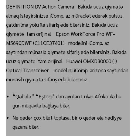
DEFINITION DV Action Camera Bakıda ucuz qiymətə
almaq istəyirsinizsə iComp. az müraciət edərək pulsuz
çatdırılma yolu ilə sifariş edə bilərsiniz. Bakıda ucuz
qiymətə tam orijinal Epson WorkForce Pro WF-
M5690DWF (C11CE37401) modelini iComp. az
saytından münasib qiymətə sifariş edə bilərsiniz. Bakıda
ucuz qiymətə tam orijinal Huawei OMXD30000 ( )
Optical Transceiver modelini iComp. arizona saytından
münasib qiymətə sifariş edə bilərsiniz.
“Qəbələ” “Eştoril”dən ayrılan Lukas Afriko ilə bu
gün müqavilə bağlaya bilər.
Nə qədər çox bilet toplasa, bir o qədər əla hədiyyə
qazana bilər.