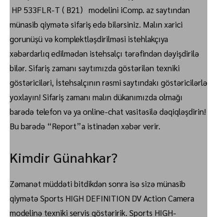
HP 533FLR-T ( B21) modelini iComp. az saytından
münasib qiymətə sifariş edə bilərsiniz. Malın xarici
gorunüşü və komplektləşdirilməsi istehlakçıya
xəbərdarlıq edilmədən istehsalçı tərəfindən dəyişdirilə
bilər. Sifariş zamanı saytımızda göstərilən texniki
göstəriciləri, İstehsalçının rəsmi saytındakı göstəricilərlə
yoxlayın! Sifariş zamanı malın dükanımızda olmağı
barədə telefon və ya online-chat vasitəsilə dəqiqləşdirin!
Bu barədə “Report”a istinadən xəbər verir.
Kimdir Günahkar?
Zəmanət müddəti bitdikdən sonra isə sizə münasib
qiymətə Sports HIGH DEFINITION DV Action Camera
modelinə texniki servis göstəririk. Sports HIGH-