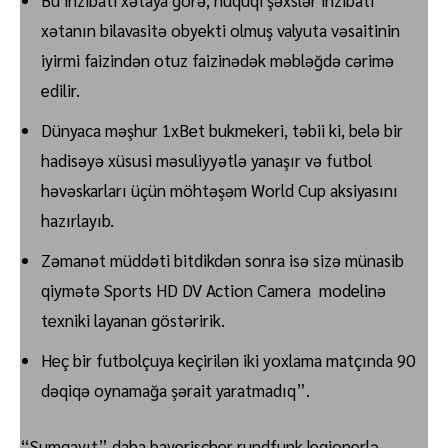
Bu inzibati xətaya görə, hüquqi şəxslər inzibati
xətanın bilavasitə obyekti olmuş valyuta vəsaitinin
iyirmi faizindən otuz faizinədək məbləğdə cərimə
edilir.
Dünyaca məşhur 1xBet bukmekeri, təbii ki, belə bir
hadisəyə xüsusi məsuliyyətlə yanaşır və futbol
həvəskarları üçün möhtəşəm World Cup aksiyasını
hazırlayıb.
Zəmanət müddəti bitdikdən sonra isə sizə münasib
qiymətə Sports HD DV Action Camera modelinə
texniki layanan göstəririk.
Heç bir futbolçuya keçirilən iki yoxlama matçında 90
dəqiqə oynamağa şərait yaratmadıq”.
“Sumqayıt” daha bayerischer rundfunk legionerlə