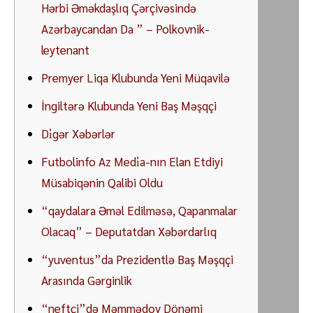
Hərbi Əməkdaşlıq Çərçivəsində
Azərbaycandan Da ” – Polkovnik-
leytenant
Premyer Liqa Klubunda Yeni Müqavilə
İngiltərə Klubunda Yeni Baş Məşqçi
Di̇gər Xəbərlər
Futbolinfo Az Medi̇a-nın Elan Etdiyi
Müsabiqənin Qalibi Oldu
“qaydalara Əməl Edilməsə, Qapanmalar
Olacaq” – Deputatdan Xəbərdarlıq
“yuventus”da Prezidentlə Baş Məşqçi
Arasında Gərginlik
“neftçi”də Məmmədov Dönəmi