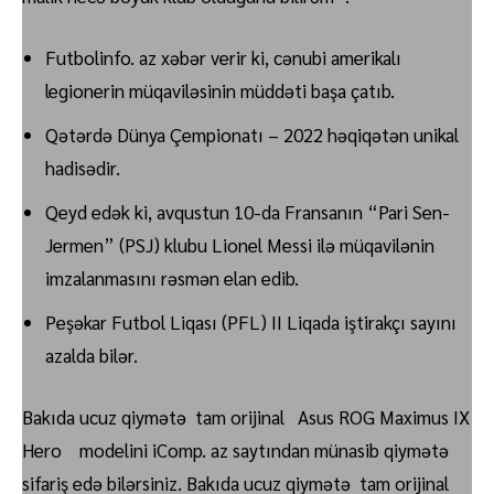
Futbolinfo. az xəbər verir ki, cənubi amerikalı
legionerin müqaviləsinin müddəti başa çatıb.
Qətərdə Dünya Çempionatı – 2022 həqiqətən unikal
hadisədir.
Qeyd edək ki, avqustun 10-da Fransanın “Pari Sen-
Jermen” (PSJ) klubu Lionel Messi ilə müqavilənin
imzalanmasını rəsmən elan edib.
Peşəkar Futbol Liqası (PFL) II Liqada iştirakçı sayını
azalda bilər.
Bakıda ucuz qiymətə tam orijinal Asus ROG Maximus IX
Hero modelini iComp. az saytından münasib qiymətə
sifariş edə bilərsiniz. Bakıda ucuz qiymətə tam orijinal