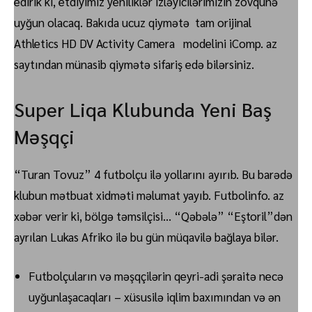
edirik ki, etdiyimiz yeniliklər izləyicilərimizin zövqünə
uyğun olacaq. Bakıda ucuz qiymətə tam orijinal
Athletics HD DV Activity Camera modelini iComp. az
saytından münasib qiymətə sifariş edə bilərsiniz.
Super Liqa Klubunda Yeni Baş
Məşqçi
“Turan Tovuz” 4 futbolçu ilə yollarını ayırıb. Bu barədə
klubun mətbuat xidməti məlumat yayıb. Futbolinfo. az
xəbər verir ki, bölgə təmsilçisi… “Qəbələ” “Eştoril”dən
ayrılan Lukas Afriko ilə bu gün müqavilə bağlaya bilər.
Futbolçuların və məşqçilərin qeyri-adi şəraitə necə
uyğunlaşacaqları – xüsusilə iqlim baxımından və ən