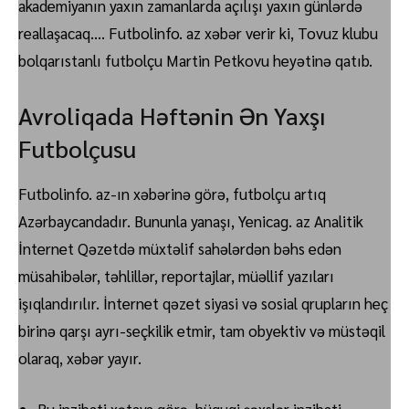
akademiyanın yaxın zamanlarda açılışı yaxın günlərdə
reallaşacaq…. Futbolinfo. az xəbər verir ki, Tovuz klubu
bolqarıstanlı futbolçu Martin Petkovu heyətinə qatıb.
Avroliqada Həftənin Ən Yaxşı
Futbolçusu
Futbolinfo. az-ın xəbərinə görə, futbolçu artıq
Azərbaycandadır. Bununla yanaşı, Yenicag. az Analitik
İnternet Qəzetdə müxtəlif sahələrdən bəhs edən
müsahibələr, təhlillər, reportajlar, müəllif yazıları
işıqlandırılır. İnternet qəzet siyasi və sosial qrupların heç
birinə qarşı ayrı-seçkilik etmir, tam obyektiv və müstəqil
olaraq, xəbər yayır.