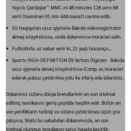
Yaycılı Qardaşlar” MMC-ni 48 minutes 128 avro 68
sent (təxminən 91 min 444 manat) cərimə edib.
Siz həqiqətən ucuz qiymətə Bakıda videoregistrator
almaq istəyirsinizsə, onda dükanımıza müraciət edin.
Futbolinfo. az xəbər verir ki, 21 yaşlı hücumçu…
Sports HIGH-DEFINITION DV Action Digicam Bakıda
ucuz qiymətə almaq istəyirsinizsə iComp. az müraciət
edərək pulsuz çatdırılma yolu ilə sifariş edə bilərsiniz.
Dükanımız sizlərə dünya brendlərinin ən son istehsal
edilmiş texnikasını geniş çeşiddə təqdim edir. Bütün ən
son yeniliklərin tətbiqi və sizlərə çatdırılması üçün çox
çalışırıq. Məhz bu səbəbdən dükanımızda, ən son
istehsal olunmuş texnikanın satışı həyata keçirilir.