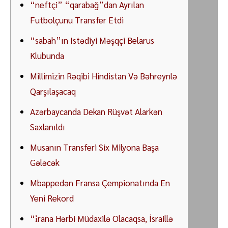
“neftçi” “qarabağ”dan Ayrılan
Futbolçunu Transfer Etdi
“sabah”ın Istədiyi Məşqçi Belarus
Klubunda
Millimizin Rəqibi Hindistan Və Bəhreynlə
Qarşılaşacaq
Azərbaycanda Dekan Rüşvət Alarkən
Saxlanıldı
Musanın Transferi Six Milyona Başa
Gələcək
Mbappedən Fransa Çempionatında En
Yeni Rekord
“i̇rana Hərbi Müdaxilə Olacaqsa, İsraillə