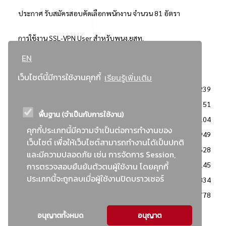
ประกาศ รับสมัครสอบคัดเลือกพนักงาน จำนวน 81 อัตรา
การใช้งาน SSL-VPN User สำหรับพนง.ยสท.
EN
..ยอดนิยม..
เว็บไซต์นี้มีการใช้งานคุกกี้
เรียนรู้เพิ่มเติม
จัดซื้อจัดจ้างการยาสูบแห่งประเทศไทย
3239
: ประกาศผู้ชนะการเสนอราคา
2351
พื้นฐาน (จำเป็นกับการใช้งาน)
: วิธีเฉพาะเจาะจง
2104
คุกกี้ประเภทนี้มีความจำเป็นต่อการทำงานของ
ข่าวสาร/ประกาศ
1949
เว็บไซต์ เพื่อให้เว็บไซต์สามารถทำงานได้เป็นปกติ
: เอกสารส่งเสริมความโปร่งใสในการจัดซื้อจัดจ้าง
1628
และมีความปลอดภัย เช่น การจัดการ Session,
ข่าวสารจัดซื้อจัดจ้าง
1145
การตรวจสอบยืนยันตัวตนผู้ใช้งาน โดยคุกกี้
ประเภทนี้จะถูกลบเมื่อผู้ใช้งานปิดบราวเซอร์
: แผนการจัดซื้อจัดจ้าง
834
: ประกาศราคากลาง
778
อนุญาตทั้งหมด
อนุญาต