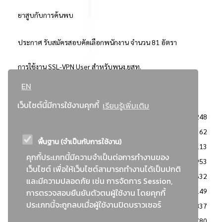
ยาสูบกับการค้นพบ
ประกาศ รับสมัครสอบคัดเลือกพนักงาน จำนวน 81 อัตรา
การใช้งาน SSL-VPN User สำหรับพนง.ยสท.
EN
..ยอดนิยม..
เว็บไซต์นี้มีการใช้งานคุกกี้
เรียนรู้เพิ่มเติม
จัดซื้อจัดจ้างการยาสูบแห่งประเทศไทย
3248
: ประกาศผู้ชนะการเสนอราคา
2362
พื้นฐาน (จำเป็นกับการใช้งาน)
: วิธีเฉพาะเจาะจง
2113
คุกกี้ประเภทนี้มีความจำเป็นต่อการทำงานของ
ข่าวสาร/ประกาศ
1953
เว็บไซต์ เพื่อให้เว็บไซต์สามารถทำงานได้เป็นปกติ
: เอกสารส่งเสริมความโปร่งใสในการจัดซื้อจัดจ้าง
1632
และมีความปลอดภัย เช่น การจัดการ Session,
ข่าวสารจัดซื้อจัดจ้าง
1149
การตรวจสอบยืนยันตัวตนผู้ใช้งาน โดยคุกกี้
ประเภทนี้จะถูกลบเมื่อผู้ใช้งานปิดบราวเซอร์
: แผนการจัดซื้อจัดจ้าง
837
: ประกาศราคากลาง
780