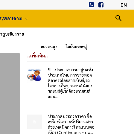
EN
าร/สอบถาม
สูบเชียงราย
หมวดหมู่ :
ไม่มีหมวดหมู่
..เพิ่มเติม..
!!!…ประกาศการยาสูบแห่ง
ประเทศไทย การขายทอด
ตลาดรถโดยสารเบ็นซ์,รถ
โดยสารอีซูซุ, รถยนต์นั่งเก๋ง,
รถยนต์ตู้,รถจักรยานยนต์
และ...
ประกาศประกวดราคา ซื้อ
เครื่องวิเคราะห์ปริมาณสาร
ด้วยเทคนิคการไหลแบบต่อ
เนื่อง (Continuous Flow...