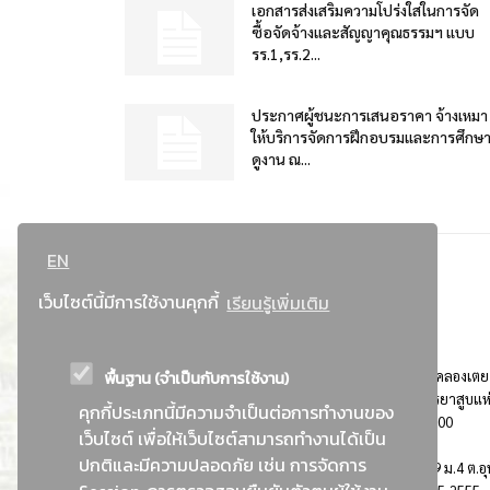
เอกสารส่งเสริมความโปร่งใสในการจัด
ซื้อจัดจ้างและสัญญาคุณธรรมฯ แบบ
รร.1,รร.2...
ประกาศผู้ชนะการเสนอราคา จ้างเหมา
ให้บริการจัดการฝึกอบรมและการศึกษ
ดูงาน ณ...
EN
เว็บไซต์นี้มีการใช้งานคุกกี้
เรียนรู้เพิ่มเติม
พื้นฐาน (จำเป็นกับการใช้งาน)
ที่อยู่ : 184 ถนนพระรามที่ 4 แขวงคลองเตย เขตคลองเตย
กรุงเทพมหานคร 10110 ติดต่อประชาสัมพันธ์ การยาสูบแห
คุกกี้ประเภทนี้มีความจำเป็นต่อการทำงานของ
ประเทศไทย Call center โทร. 0-2229-1000
เว็บไซต์ เพื่อให้เว็บไซต์สามารถทำงานได้เป็น
ปกติและมีความปลอดภัย เช่น การจัดการ
การยาสูบแห่งประเทศไทย พระนครศรีอยุธยา : 999 ม.4 ต.อุ