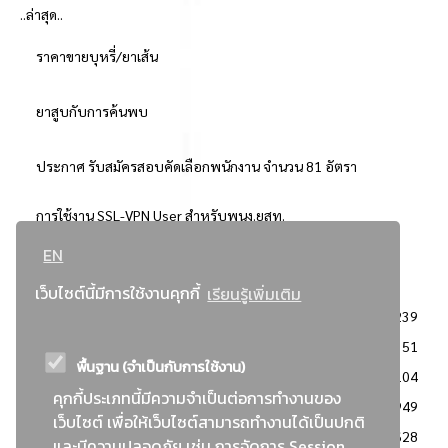
..ล่าสุด..
ราคาขายบุหรี่/ยาเส้น
ยาสูบกับการค้นพบ
ประกาศ รับสมัครสอบคัดเลือกพนักงาน จำนวน 81 อัตรา
การใช้งาน SSL-VPN User สำหรับพนง.ยสท.
EN
..ยอดนิยม..
เว็บไซต์นี้มีการใช้งานคุกกี้
เรียนรู้เพิ่มเติม
จัดซื้อจัดจ้างการยาสูบแห่งประเทศไทย
3239
: ประกาศผู้ชนะการเสนอราคา
2351
พื้นฐาน (จำเป็นกับการใช้งาน)
: วิธีเฉพาะเจาะจง
2104
คุกกี้ประเภทนี้มีความจำเป็นต่อการทำงานของ
ข่าวสาร/ประกาศ
1949
เว็บไซต์ เพื่อให้เว็บไซต์สามารถทำงานได้เป็นปกติ
: เอกสารส่งเสริมความโปร่งใสในการจัดซื้อจัดจ้าง
1628
และมีความปลอดภัย เช่น การจัดการ Session,