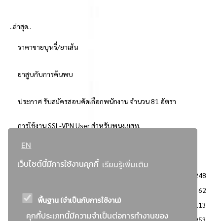
..ล่าสุด..
ราคาขายบุหรี่/ยาเส้น
ยาสูบกับการค้นพบ
ประกาศ รับสมัครสอบคัดเลือกพนักงาน จำนวน 81 อัตรา
การใช้งาน SSL-VPN User สำหรับพนง.ยสท.
EN
..ยอดนิยม..
เว็บไซต์นี้มีการใช้งานคุกกี้
เรียนรู้เพิ่มเติม
จัดซื้อจัดจ้างการยาสูบแห่งประเทศไทย
3248
: ประกาศผู้ชนะการเสนอราคา
2362
พื้นฐาน (จำเป็นกับการใช้งาน)
: วิธีเฉพาะเจาะจง
2113
คุกกี้ประเภทนี้มีความจำเป็นต่อการทำงานของ
ข่าวสาร/ประกาศ
1953