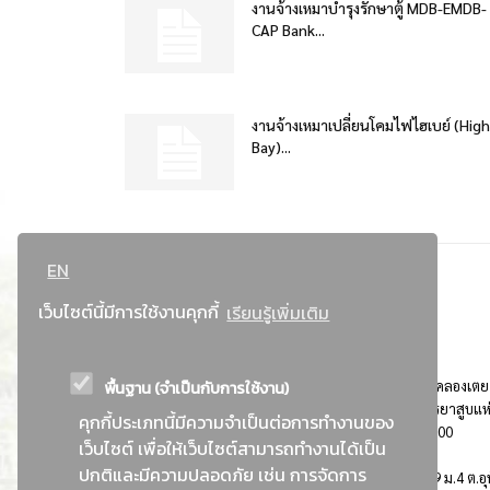
งานจ้างเหมาบำรุงรักษาตู้ MDB-EMDB-
CAP Bank...
งานจ้างเหมาเปลี่ยนโคมไฟไฮเบย์ (High
Bay)...
EN
เว็บไซต์นี้มีการใช้งานคุกกี้
เรียนรู้เพิ่มเติม
พื้นฐาน (จำเป็นกับการใช้งาน)
ที่อยู่ : 184 ถนนพระรามที่ 4 แขวงคลองเตย เขตคลองเตย
กรุงเทพมหานคร 10110 ติดต่อประชาสัมพันธ์ การยาสูบแห
คุกกี้ประเภทนี้มีความจำเป็นต่อการทำงานของ
ประเทศไทย Call center โทร. 0-2229-1000
เว็บไซต์ เพื่อให้เว็บไซต์สามารถทำงานได้เป็น
ปกติและมีความปลอดภัย เช่น การจัดการ
การยาสูบแห่งประเทศไทย พระนครศรีอยุธยา : 999 ม.4 ต.อุ