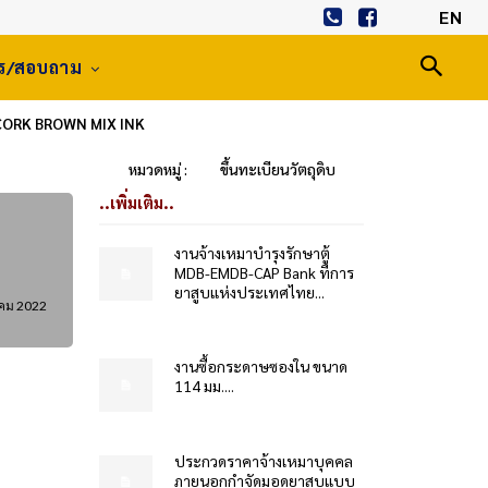
EN
าร/สอบถาม
T CORK BROWN MIX INK
หมวดหมู่ :
ขึ้นทะเบียนวัตถุดิบ
..เพิ่มเติม..
งานจ้างเหมาบำรุงรักษาตู้
MDB-EMDB-CAP Bank ที่การ
ยาสูบแห่งประเทศไทย...
าคม 2022
งานซื้อกระดาษซองใน ขนาด
114 มม....
ประกวดราคาจ้างเหมาบุคคล
ภายนอกกำจัดมอดยาสูบแบบ