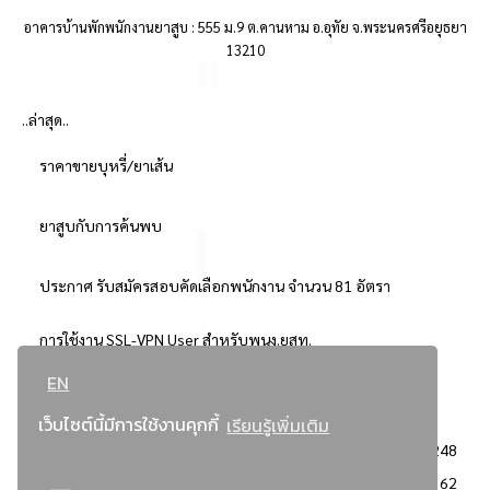
อาคารบ้านพักพนักงานยาสูบ : 555 ม.9 ต.คานหาม อ.อุทัย จ.พระนครศรีอยุธยา
13210
..ล่าสุด..
ราคาขายบุหรี่/ยาเส้น
ยาสูบกับการค้นพบ
ประกาศ รับสมัครสอบคัดเลือกพนักงาน จำนวน 81 อัตรา
การใช้งาน SSL-VPN User สำหรับพนง.ยสท.
EN
..ยอดนิยม..
เว็บไซต์นี้มีการใช้งานคุกกี้
เรียนรู้เพิ่มเติม
จัดซื้อจัดจ้างการยาสูบแห่งประเทศไทย
3248
: ประกาศผู้ชนะการเสนอราคา
2362