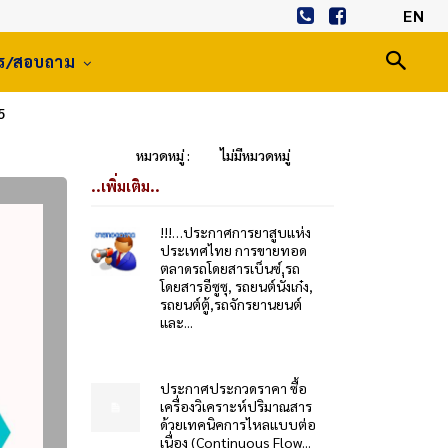
EN
าร/สอบถาม
5
หมวดหมู่ :
ไม่มีหมวดหมู่
..เพิ่มเติม..
!!!…ประกาศการยาสูบแห่ง
ประเทศไทย การขายทอด
ตลาดรถโดยสารเบ็นซ์,รถ
โดยสารอีซูซุ, รถยนต์นั่งเก๋ง,
รถยนต์ตู้,รถจักรยานยนต์
และ...
ประกาศประกวดราคา ซื้อ
เครื่องวิเคราะห์ปริมาณสาร
ด้วยเทคนิคการไหลแบบต่อ
เนื่อง (Continuous Flow...