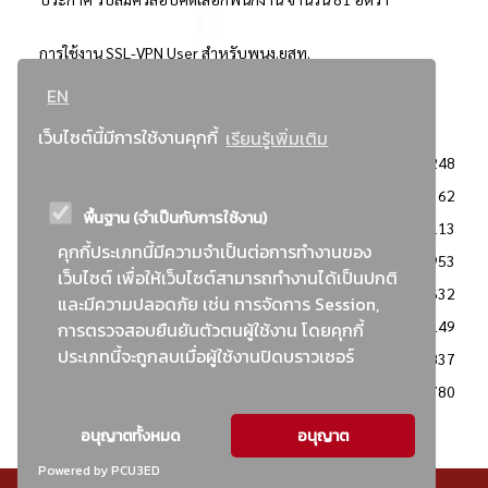
การใช้งาน SSL-VPN User สำหรับพนง.ยสท.
EN
..ยอดนิยม..
เว็บไซต์นี้มีการใช้งานคุกกี้
เรียนรู้เพิ่มเติม
จัดซื้อจัดจ้างการยาสูบแห่งประเทศไทย
3248
: ประกาศผู้ชนะการเสนอราคา
2362
พื้นฐาน (จำเป็นกับการใช้งาน)
: วิธีเฉพาะเจาะจง
2113
คุกกี้ประเภทนี้มีความจำเป็นต่อการทำงานของ
ข่าวสาร/ประกาศ
1953
เว็บไซต์ เพื่อให้เว็บไซต์สามารถทำงานได้เป็นปกติ
: เอกสารส่งเสริมความโปร่งใสในการจัดซื้อจัดจ้าง
1632
และมีความปลอดภัย เช่น การจัดการ Session,
ข่าวสารจัดซื้อจัดจ้าง
1149
การตรวจสอบยืนยันตัวตนผู้ใช้งาน โดยคุกกี้
ประเภทนี้จะถูกลบเมื่อผู้ใช้งานปิดบราวเซอร์
: แผนการจัดซื้อจัดจ้าง
837
: ประกาศราคากลาง
780
อนุญาตทั้งหมด
อนุญาต
Powered by PCU3ED