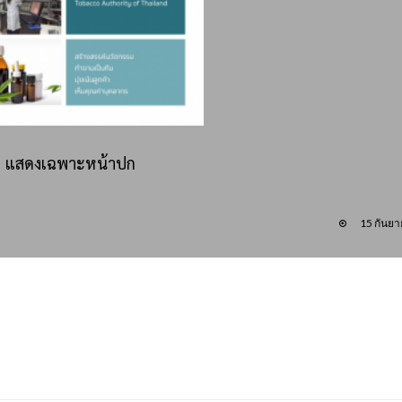
แสดงเฉพาะหน้าปก
15 กันย