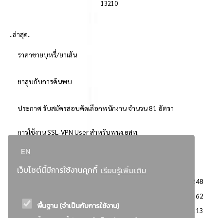
13210
..ล่าสุด..
ราคาขายบุหรี่/ยาเส้น
ยาสูบกับการค้นพบ
ประกาศ รับสมัครสอบคัดเลือกพนักงาน จำนวน 81 อัตรา
การใช้งาน SSL-VPN User สำหรับพนง.ยสท.
EN
..ยอดนิยม..
เว็บไซต์นี้มีการใช้งานคุกกี้
เรียนรู้เพิ่มเติม
จัดซื้อจัดจ้างการยาสูบแห่งประเทศไทย
3248
: ประกาศผู้ชนะการเสนอราคา
2362
พื้นฐาน (จำเป็นกับการใช้งาน)
: วิธีเฉพาะเจาะจง
2113