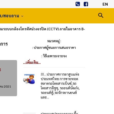
EN
าร/สอบถาม
มระบบกล้องโทรทัศน์วงจรปิด (CCTV) ภายในอาคาร B-
หมวดหมู่ :
่การ
: ประกาศผู้ชนะการเสนอราคา
: วิธีเฉพาะเจาะจง
..เพิ่มเติม..
3
!!!…ประกาศการยาสูบแห่ง
ประเทศไทย การขายทอด
ตลาดรถโดยสารเบ็นซ์,รถ
คม 2021
โดยสารอีซูซุ, รถยนต์นั่งเก๋ง,
รถยนต์ตู้,รถจักรยานยนต์
และ...
ประกาศประกวดราคา ซื้อ