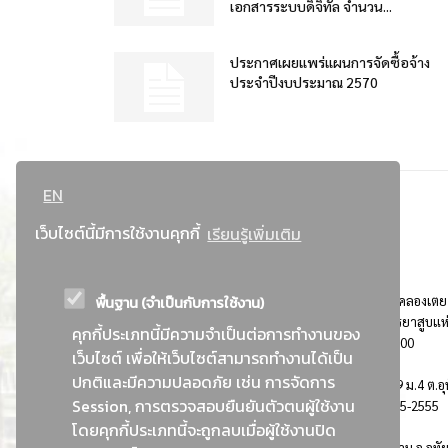
เอกสารระบบดิจิทัล จำนวน...
ประกาศเผยแพร่แผนการจัดซื้อจ้าง
ประจำปีงบประมาณ 2570
EN
เว็บไซต์นี้มีการใช้งานคุกกี้
เรียนรู้เพิ่มเติม
พื้นฐาน (จำเป็นกับการใช้งาน)
ที่อยู่ : 184 ถนนพระรามที่ 4 แขวงคลองเตย เขตคลองเตย
กรุงเทพมหานคร 10110 ติดต่อประชาสัมพันธ์ การยาสูบแห
คุกกี้ประเภทนี้มีความจำเป็นต่อการทำงานของ
ประเทศไทย Call center โทร. 0-2229-1000
เว็บไซต์ เพื่อให้เว็บไซต์สามารถทำงานได้เป็น
ปกติและมีความปลอดภัย เช่น การจัดการ
การยาสูบแห่งประเทศไทย พระนครศรีอยุธยา : 999 ม.4 ต.อุ
Session, การตรวจสอบยืนยันตัวตนผู้ใช้งาน
อ.อุทัย จ.พระนครศรีอยุธยา 13210 โทร. 0-3535-2555
โดยคุกกี้ประเภทนี้จะถูกลบเมื่อผู้ใช้งานปิด
อาคารบ้านพักพนักงานยาสูบ : 555 ม.9 ต.คานหาม อ.อุทั