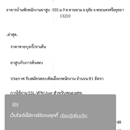
อาคารบ้านพักพนักงานยาสูบ : 555 ม.9 ต.คานหาม อ.อุทัย จ.พระนครศรีอยุธยา
13210
..ล่าสุด..
ราคาขายบุหรี่/ยาเส้น
ยาสูบกับการค้นพบ
ประกาศ รับสมัครสอบคัดเลือกพนักงาน จำนวน 81 อัตรา
การใช้งาน SSL-VPN User สำหรับพนง.ยสท.
EN
..ยอดนิยม..
เว็บไซต์นี้มีการใช้งานคุกกี้
เรียนรู้เพิ่มเติม
จัดซื้อจัดจ้างการยาสูบแห่งประเทศไทย
3248