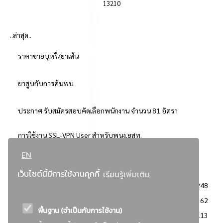
13210
..ล่าสุด..
ราคาขายบุหรี่/ยาเส้น
ยาสูบกับการค้นพบ
ประกาศ รับสมัครสอบคัดเลือกพนักงาน จำนวน 81 อัตรา
การใช้งาน SSL-VPN User สำหรับพนง.ยสท.
EN
..ยอดนิยม..
เว็บไซต์นี้มีการใช้งานคุกกี้
เรียนรู้เพิ่มเติม
จัดซื้อจัดจ้างการยาสูบแห่งประเทศไทย
3248
: ประกาศผู้ชนะการเสนอราคา
2362
พื้นฐาน (จำเป็นกับการใช้งาน)
: วิธีเฉพาะเจาะจง
2113