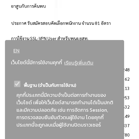
ยาสูบกับการค้นพบ
ประกาศ รับสมัครสอบคัดเลือกพนักงาน จำนวน 81 อัตรา
การใช้งาน SSL-VPN User สำหรับพนง.ยสท.
EN
..ยอดนิยม..
เว็บไซต์นี้มีการใช้งานคุกกี้
เรียนรู้เพิ่มเติม
จัดซื้อจัดจ้างการยาสูบแห่งประเทศไทย
3248
: ประกาศผู้ชนะการเสนอราคา
2362
พื้นฐาน (จำเป็นกับการใช้งาน)
: วิธีเฉพาะเจาะจง
2113
คุกกี้ประเภทนี้มีความจำเป็นต่อการทำงานของ
ข่าวสาร/ประกาศ
1953
เว็บไซต์ เพื่อให้เว็บไซต์สามารถทำงานได้เป็นปกติ
: เอกสารส่งเสริมความโปร่งใสในการจัดซื้อจัดจ้าง
1632
และมีความปลอดภัย เช่น การจัดการ Session,
ข่าวสารจัดซื้อจัดจ้าง
1149
การตรวจสอบยืนยันตัวตนผู้ใช้งาน โดยคุกกี้
ประเภทนี้จะถูกลบเมื่อผู้ใช้งานปิดบราวเซอร์
: แผนการจัดซื้อจัดจ้าง
837
: ประกาศราคากลาง
780