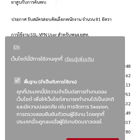
ยาสูบกับการค้นพบ
ประกาศ รับสมัครสอบคัดเลือกพนักงาน จำนวน 81 อัตรา
การใช้งาน SSL-VPN User สำหรับพนง.ยสท.
EN
..ยอดนิยม..
เว็บไซต์นี้มีการใช้งานคุกกี้
เรียนรู้เพิ่มเติม
จัดซื้อจัดจ้างการยาสูบแห่งประเทศไทย
3248
: ประกาศผู้ชนะการเสนอราคา
2362
พื้นฐาน (จำเป็นกับการใช้งาน)
: วิธีเฉพาะเจาะจง
2113
คุกกี้ประเภทนี้มีความจำเป็นต่อการทำงานของ
ข่าวสาร/ประกาศ
1953
เว็บไซต์ เพื่อให้เว็บไซต์สามารถทำงานได้เป็นปกติ
: เอกสารส่งเสริมความโปร่งใสในการจัดซื้อจัดจ้าง
1632
และมีความปลอดภัย เช่น การจัดการ Session,
ข่าวสารจัดซื้อจัดจ้าง
1149
การตรวจสอบยืนยันตัวตนผู้ใช้งาน โดยคุกกี้
ประเภทนี้จะถูกลบเมื่อผู้ใช้งานปิดบราวเซอร์
: แผนการจัดซื้อจัดจ้าง
837
: ประกาศราคากลาง
780