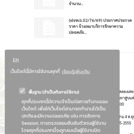
จำนวน...
(ฝจพ.b.02/76/69) ประกาศประกวด
ราคา จ้างเหมาบริการรักษาความ
ปลอดภัย...
EN
เว็บไซต์นี้มีการใช้งานคุกกี้
เรียนรู้เพิ่มเติม
พื้นฐาน (จำเป็นกับการใช้งาน)
ที่อยู่ : 184 ถนนพระรามที่ 4 แขวงคลองเตย เขตคลองเตย
กรุงเทพมหานคร 10110 ติดต่อประชาสัมพันธ์ การยาสูบแห
คุกกี้ประเภทนี้มีความจำเป็นต่อการทำงานของ
ประเทศไทย Call center โทร. 0-2229-1000
เว็บไซต์ เพื่อให้เว็บไซต์สามารถทำงานได้เป็น
ปกติและมีความปลอดภัย เช่น การจัดการ
การยาสูบแห่งประเทศไทย พระนครศรีอยุธยา : 999 ม.4 ต.อุ
Session, การตรวจสอบยืนยันตัวตนผู้ใช้งาน
อ.อุทัย จ.พระนครศรีอยุธยา 13210 โทร. 0-3535-2555
โดยคุกกี้ประเภทนี้จะถูกลบเมื่อผู้ใช้งานปิด