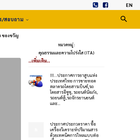
EN
าร/สอบถาม
ับ ของขวัญ
หมวดหมู่ :
คุณธรรมและความโปร่งใส (ITA)
..เพิ่มเติม..
!!!…ประกาศการยาสูบแห่ง
ประเทศไทย การขายทอด
ตลาดรถโดยสารเบ็นซ์,รถ
โดยสารอีซูซุ, รถยนต์นั่งเก๋ง,
รถยนต์ตู้,รถจักรยานยนต์
และ...
ประกาศประกวดราคา ซื้อ
เครื่องวิเคราะห์ปริมาณสาร
ด้วยเทคนิคการไหลแบบต่อ