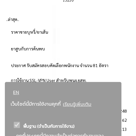
..ล่าสุด..
ราคาขายบุหรี่/ยาเส้น
ยาสูบกับการค้นพบ
ประกาศ รับสมัครสอบคัดเลือกพนักงาน จำนวน 81 อัตรา
การใช้งาน SSL-VPN User สำหรับพนง.ยสท.
EN
..ยอดนิยม..
เว็บไซต์นี้มีการใช้งานคุกกี้
เรียนรู้เพิ่มเติม
จัดซื้อจัดจ้างการยาสูบแห่งประเทศไทย
3248
: ประกาศผู้ชนะการเสนอราคา
2362
พื้นฐาน (จำเป็นกับการใช้งาน)
: วิธีเฉพาะเจาะจง
2113
คุกกี้ประเภทนี้มีความจำเป็นต่อการทำงานของ