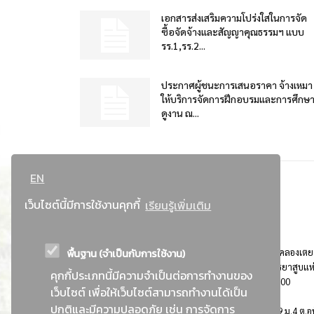
เอกสารส่งเสริมความโปร่งใสในการจัด
ซื้อจัดจ้างและสัญญาคุณธรรมฯ แบบ
รร.1,รร.2...
ประกาศผู้ชนะการเสนอราคา จ้างเหมา
ให้บริการจัดการฝึกอบรมและการศึกษ
ดูงาน ณ...
EN
เว็บไซต์นี้มีการใช้งานคุกกี้
เรียนรู้เพิ่มเติม
พื้นฐาน (จำเป็นกับการใช้งาน)
ที่อยู่ : 184 ถนนพระรามที่ 4 แขวงคลองเตย เขตคลองเตย
กรุงเทพมหานคร 10110 ติดต่อประชาสัมพันธ์ การยาสูบแห
คุกกี้ประเภทนี้มีความจำเป็นต่อการทำงานของ
ประเทศไทย Call center โทร. 0-2229-1000
เว็บไซต์ เพื่อให้เว็บไซต์สามารถทำงานได้เป็น
ปกติและมีความปลอดภัย เช่น การจัดการ
การยาสูบแห่งประเทศไทย พระนครศรีอยุธยา : 999 ม.4 ต.อุ