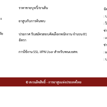
ราคาขายบุหรี่/ยาเส้น
จั
: 
่ง
ยาสูบกับการค้นพบ
: 
ข
ทัย
ประกาศ รับสมัครสอบคัดเลือกพนักงาน จำนวน 81
: 
อัตรา
ข่
ย
การใช้งาน SSL-VPN User สำหรับพนง.ยสท.
: 
:
© สงวนลิขสิทธิ์ - การยาสูบแห่งประเทศไทย