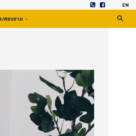
EN
าร/สอบถาม