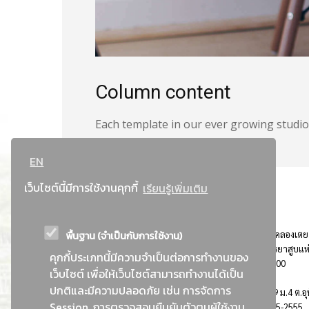
Column content
Each template in our ever growing studio 
EN
เว็บไซต์นี้มีการใช้งานคุกกี้
เรียนรู้เพิ่มเติม
พื้นฐาน (จำเป็นกับการใช้งาน)
ที่อยู่ : 184 ถนนพระรามที่ 4 แขวงคลองเตย เขตคลองเตย
กรุงเทพมหานคร 10110 ติดต่อประชาสัมพันธ์ การยาสูบแห
คุกกี้ประเภทนี้มีความจำเป็นต่อการทำงานของ
ประเทศไทย Call center โทร. 0-2229-1000
เว็บไซต์ เพื่อให้เว็บไซต์สามารถทำงานได้เป็น
ปกติและมีความปลอดภัย เช่น การจัดการ
การยาสูบแห่งประเทศไทย พระนครศรีอยุธยา : 999 ม.4 ต.อุ
Session, การตรวจสอบยืนยันตัวตนผู้ใช้งาน
อ.อุทัย จ.พระนครศรีอยุธยา 13210 โทร. 0-3535-2555