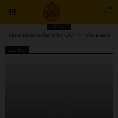
EN
แนวโน้มตอนนี้
ประกาศประกวดราคา ซื้อเครื่องวิเคราะห์ปริมาณสารด้วยเทคนิคการ
ประกาศผลผู้ชนะการเสนอราคา ซื้อสิทธิโปรแกรมคอมพิวเตอร์
ไหลแบบต่อเนื่อง (Continuous Flow Analyzer) พร้อมอุปกรณ์และค่า
AUTOCAD โดยวิธีคัดเลือก
ติดตั้ง 1 ชุด ด้วยวิธีประกวดราคาอิเล็กทรอนิกส์ (e-bidding)
SliderPost