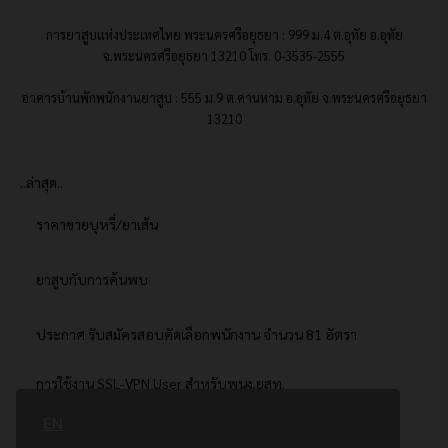
การยาสูบแห่งประเทศไทย พระนครศรีอยุธยา : 999 ม.4 ต.อุทัย อ.อุทัย
จ.พระนครศรีอยุธยา 13210 โทร. 0-3535-2555
อาคารบ้านพักพนักงานยาสูบ : 555 ม.9 ต.คานหาม อ.อุทัย จ.พระนครศรีอยุธยา
13210
..ล่าสุด..
ราคาขายบุหรี่/ยาเส้น
ยาสูบกับการค้นพบ
ประกาศ รับสมัครสอบคัดเลือกพนักงาน จำนวน 81 อัตรา
การใช้งาน SSL-VPN User สำหรับพนง.ยสท.
EN
..ยอดนิยม..