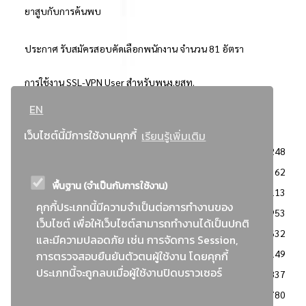
ยาสูบกับการค้นพบ
ประกาศ รับสมัครสอบคัดเลือกพนักงาน จำนวน 81 อัตรา
การใช้งาน SSL-VPN User สำหรับพนง.ยสท.
EN
..ยอดนิยม..
เว็บไซต์นี้มีการใช้งานคุกกี้
เรียนรู้เพิ่มเติม
จัดซื้อจัดจ้างการยาสูบแห่งประเทศไทย
3248
: ประกาศผู้ชนะการเสนอราคา
2362
พื้นฐาน (จำเป็นกับการใช้งาน)
: วิธีเฉพาะเจาะจง
2113
คุกกี้ประเภทนี้มีความจำเป็นต่อการทำงานของ
ข่าวสาร/ประกาศ
1953
เว็บไซต์ เพื่อให้เว็บไซต์สามารถทำงานได้เป็นปกติ
: เอกสารส่งเสริมความโปร่งใสในการจัดซื้อจัดจ้าง
1632
และมีความปลอดภัย เช่น การจัดการ Session,
ข่าวสารจัดซื้อจัดจ้าง
1149
การตรวจสอบยืนยันตัวตนผู้ใช้งาน โดยคุกกี้
ประเภทนี้จะถูกลบเมื่อผู้ใช้งานปิดบราวเซอร์
: แผนการจัดซื้อจัดจ้าง
837
: ประกาศราคากลาง
780