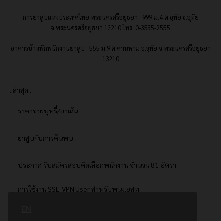
การยาสูบแห่งประเทศไทย พระนครศรีอยุธยา : 999 ม.4 ต.อุทัย อ.อุทัย
จ.พระนครศรีอยุธยา 13210 โทร. 0-3535-2555
อาคารบ้านพักพนักงานยาสูบ : 555 ม.9 ต.คานหาม อ.อุทัย จ.พระนครศรีอยุธยา
13210
..ล่าสุด..
ราคาขายบุหรี่/ยาเส้น
ยาสูบกับการค้นพบ
ประกาศ รับสมัครสอบคัดเลือกพนักงาน จำนวน 81 อัตรา
การใช้งาน SSL-VPN User สำหรับพนง.ยสท.
EN
..ยอดนิยม..