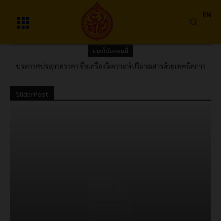
EN
แนวโน้มตอนนี้
ประกาศประกวดราคา ซื้อเครื่องวิเคราะห์ปริมาณสารด้วยเทคนิคการ
ประกาศผลผู้ชนะการเสนอราคา ซื้อสิทธิโปรแกรมคอมพิวเตอร์
ไหลแบบต่อเนื่อง (Continuous Flow Analyzer) พร้อมอุปกรณ์และค่า
AUTOCAD โดยวิธีคัดเลือก
ติดตั้ง 1 ชุด ด้วยวิธีประกวดราคาอิเล็กทรอนิกส์ (e-bidding)
SliderPost