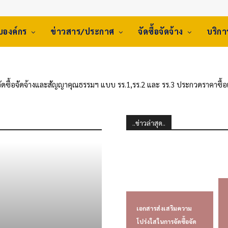
ับองค์กร
ข่าวสาร/ประกาศ
จัดซื้อจัดจ้าง
บริก
ัดซื้อจัดจ้างและสัญญาคุณธรรมฯ แบบ รร.1,รร.2 และ รร.3 ประกวดราคาซื้
achine) จำนวน 1 เครื่อง ของกองผลิตยาเส้น ฝ่ายผลิตด้านใบยา การยาสูบแ
ะกวดราคาอิเล็กทรอนิกส์ (e-bidding)
..ข่าวล่าสุด..
เอกสารส่งเสริมความ
โปร่งใสในการจัดซื้อจัด