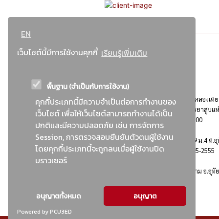
EN
เว็บไซต์นี้มีการใช้งานคุกกี้
เรียนรู้เพิ่มเติม
พื้นฐาน (จำเป็นกับการใช้งาน)
ที่อยู่ : 184 ถนนพระรามที่ 4 แขวงคลองเตย เขตคลองเตย
คุกกี้ประเภทนี้มีความจำเป็นต่อการทำงานของ
กรุงเทพมหานคร 10110 ติดต่อประชาสัมพันธ์ การยาสูบแห
เว็บไซต์ เพื่อให้เว็บไซต์สามารถทำงานได้เป็น
ประเทศไทย Call center โทร. 0-2229-1000
ปกติและมีความปลอดภัย เช่น การจัดการ
Session, การตรวจสอบยืนยันตัวตนผู้ใช้งาน
การยาสูบแห่งประเทศไทย พระนครศรีอยุธยา : 999 ม.4 ต.อุ
โดยคุกกี้ประเภทนี้จะถูกลบเมื่อผู้ใช้งานปิด
อ.อุทัย จ.พระนครศรีอยุธยา 13210 โทร. 0-3535-2555
บราวเซอร์
อาคารบ้านพักพนักงานยาสูบ : 555 ม.9 ต.คานหาม อ.อุทั
จ.พระนครศรีอยุธยา 13210
อนุญาตทั้งหมด
อนุญาต
Powered by PCU3ED