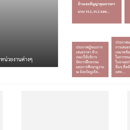
จ้างและสัญญาคุณธรรมฯ
แบบ รร.1,รร.2 และ...
ประกาศผ
ประกาศผู้ชนะการ
การเสนอร
เสนอราคา จ้าง
เหมาพร้อ
เหมาให้บริการ
ในการขนย
ดหน่วยงานต่างๆ
จัดการฝึกอบรม
ใบยาและว
และการศึกษาดูงาน
อื่นๆ ที่คล
ณ จังหวัดภูเก็ต...
ยสท....