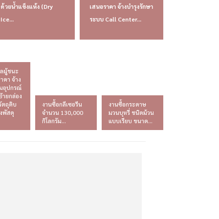
ด้วยน้ำแข็งแห้ง (Dry
เสนอราคา จ้างบำรุงรักษา
Ice...
ระบบ Call Center...
ลผู้ชนะ
าคา จ้าง
มอุปกรณ์
้ายกล่อง
ัตถุดิบ
งานซื้อกลีเซอรีน
งานซื้อกระดาษ
ังพัสดุ
จำนวน 130,000
มวนบุหรี่ ชนิดม้วน
กิโลกรัม...
แบบเรียบ ขนาด...