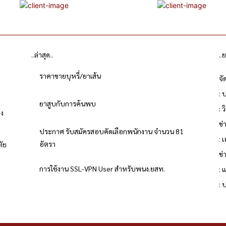
..ล่าสุด..
..
ราคาขายบุหรี่/ยาเส้น
จั
: 
ยาสูบกับการค้นพบ
: 
่ง
ข
ประกาศ รับสมัครสอบคัดเลือกพนักงาน จำนวน 81
: 
อัตรา
ทัย
ข่
การใช้งาน SSL-VPN User สำหรับพนง.ยสท.
: 
ย
: