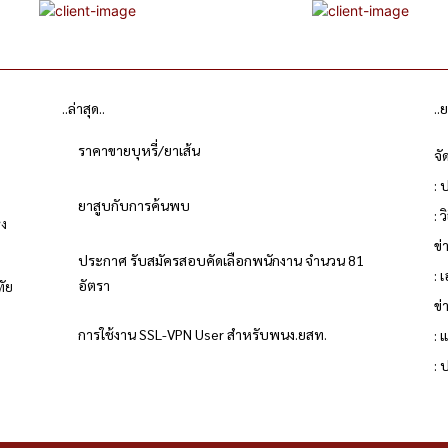
..ล่าสุด..
..
ราคาขายบุหรี่/ยาเส้น
จั
: 
ยาสูบกับการค้นพบ
: 
่ง
ข
ประกาศ รับสมัครสอบคัดเลือกพนักงาน จำนวน 81
: 
อัตรา
ทัย
ข่
การใช้งาน SSL-VPN User สำหรับพนง.ยสท.
: 
ย
: