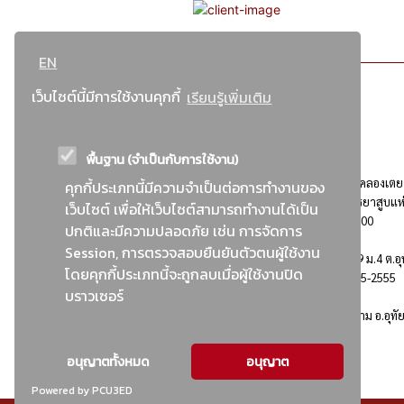
EN
เว็บไซต์นี้มีการใช้งานคุกกี้
เรียนรู้เพิ่มเติม
พื้นฐาน (จำเป็นกับการใช้งาน)
ที่อยู่ : 184 ถนนพระรามที่ 4 แขวงคลองเตย เขตคลองเตย
คุกกี้ประเภทนี้มีความจำเป็นต่อการทำงานของ
กรุงเทพมหานคร 10110 ติดต่อประชาสัมพันธ์ การยาสูบแห
เว็บไซต์ เพื่อให้เว็บไซต์สามารถทำงานได้เป็น
ประเทศไทย Call center โทร. 0-2229-1000
ปกติและมีความปลอดภัย เช่น การจัดการ
Session, การตรวจสอบยืนยันตัวตนผู้ใช้งาน
การยาสูบแห่งประเทศไทย พระนครศรีอยุธยา : 999 ม.4 ต.อุ
โดยคุกกี้ประเภทนี้จะถูกลบเมื่อผู้ใช้งานปิด
อ.อุทัย จ.พระนครศรีอยุธยา 13210 โทร. 0-3535-2555
บราวเซอร์
อาคารบ้านพักพนักงานยาสูบ : 555 ม.9 ต.คานหาม อ.อุทั
จ.พระนครศรีอยุธยา 13210
อนุญาตทั้งหมด
อนุญาต
Powered by PCU3ED