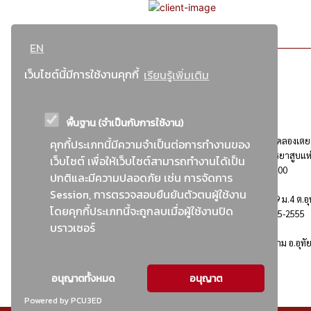
EN
เว็บไซต์นี้มีการใช้งานคุกกี้
เรียนรู้เพิ่มเติม
พื้นฐาน (จำเป็นกับการใช้งาน)
ที่อยู่ : 184 ถนนพระรามที่ 4 แขวงคลองเตย เขตคลองเตย
คุกกี้ประเภทนี้มีความจำเป็นต่อการทำงานของ
กรุงเทพมหานคร 10110 ติดต่อประชาสัมพันธ์ การยาสูบแห
เว็บไซต์ เพื่อให้เว็บไซต์สามารถทำงานได้เป็น
ประเทศไทย Call center โทร. 0-2229-1000
ปกติและมีความปลอดภัย เช่น การจัดการ
Session, การตรวจสอบยืนยันตัวตนผู้ใช้งาน
การยาสูบแห่งประเทศไทย พระนครศรีอยุธยา : 999 ม.4 ต.อุ
โดยคุกกี้ประเภทนี้จะถูกลบเมื่อผู้ใช้งานปิด
อ.อุทัย จ.พระนครศรีอยุธยา 13210 โทร. 0-3535-2555
บราวเซอร์
อาคารบ้านพักพนักงานยาสูบ : 555 ม.9 ต.คานหาม อ.อุทั
จ.พระนครศรีอยุธยา 13210
อนุญาตทั้งหมด
อนุญาต
Powered by PCU3ED