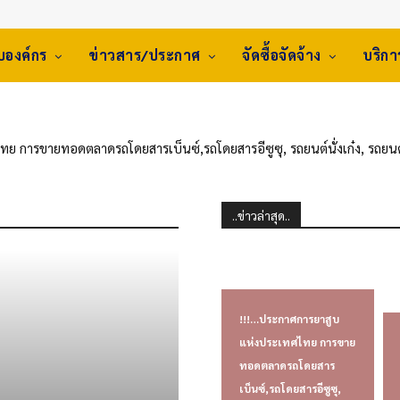
ับองค์กร
ข่าวสาร/ประกาศ
จัดซื้อจัดจ้าง
บริก
 การขายทอดตลาดรถโดยสารเบ็นซ์,รถโดยสารอีซูซุ, รถยนต์นั่งเก๋ง, รถยนต์
การ
..ข่าวล่าสุด..
!!!…ประกาศการยาสูบ
แห่งประเทศไทย การขาย
ทอดตลาดรถโดยสาร
เบ็นซ์,รถโดยสารอีซูซุ,