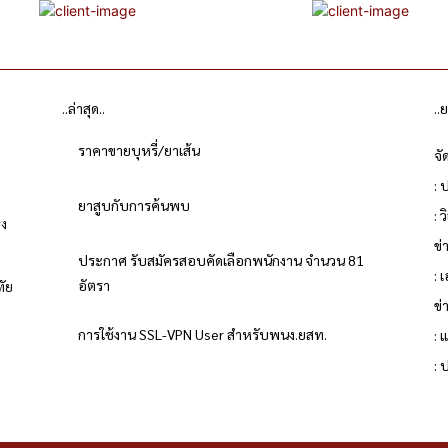
..ล่าสุด..
..
ราคาขายบุหรี่/ยาเส้น
จั
: 
ยาสูบกับการค้นพบ
: 
่ง
ข
ประกาศ รับสมัครสอบคัดเลือกพนักงาน จำนวน 81
: 
อัตรา
ทัย
ข่
การใช้งาน SSL-VPN User สำหรับพนง.ยสท.
: 
ย
: