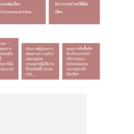
แบบต่อเนื่อง
AUTOCAD โดยวิธีคัด
(Continuous Flow...
เลือก
บรอง
ู้ชนะการ
ประกาศผู้ชนะการ
แผนการจัดซื้อจัด
ประเมิน
เสนอราคา งานจ้าง
จ้างโครงการเช่า
ี่
เหมาบุคคล
บริการระบบ
กับการจัด
ภายนอกปฏิบัติงาน
ประมวลผลบน
ง (แบบ รร.
ขับรถไฟฟ้า (Fork
ระบบคลาวด์
Lift)...
อัจฉริยะ