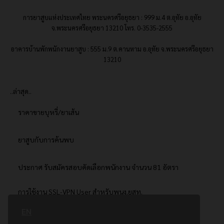
การยาสูบแห่งประเทศไทย พระนครศรีอยุธยา : 999 ม.4 ต.อุทัย อ.อุทัย
จ.พระนครศรีอยุธยา 13210 โทร. 0-3535-2555
อาคารบ้านพักพนักงานยาสูบ : 555 ม.9 ต.คานหาม อ.อุทัย จ.พระนครศรีอยุธยา
13210
..ล่าสุด..
ราคาขายบุหรี่/ยาเส้น
ยาสูบกับการค้นพบ
ประกาศ รับสมัครสอบคัดเลือกพนักงาน จำนวน 81 อัตรา
การใช้งาน SSL-VPN User สำหรับพนง.ยสท.
EN
..ยอดนิยม..