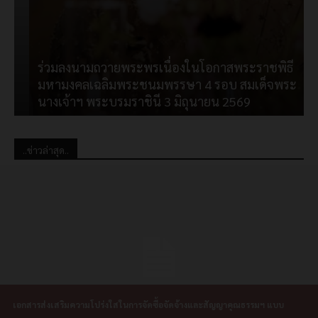
ร่วมลงนามถวายพระพรเนื่องในโอกาสพระราชพิธี
มหามงคลเฉลิมพระชนมพรรษา 4 รอบ สมเด็จพระ
ป
นางเจ้าฯ พระบรมราชินี 3 มิถุนายน 2569
..ข่าวล่าสุด..
เอกสารส่งเสริมความโปร่งใสในการจัดซื้อจัดจ้างและสัญญาคุณธรรมฯ แบบ