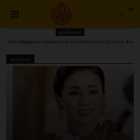
EN
แนวโน้มตอนนี้
ประกาศผลผู้ชนะการเสนอราคา จ้างบำรุงรักษาระบบ Call Center ด้วย
วิธีประกวดราคาอิเล็กทรอนิกส์ (e-bidding)
SliderPost