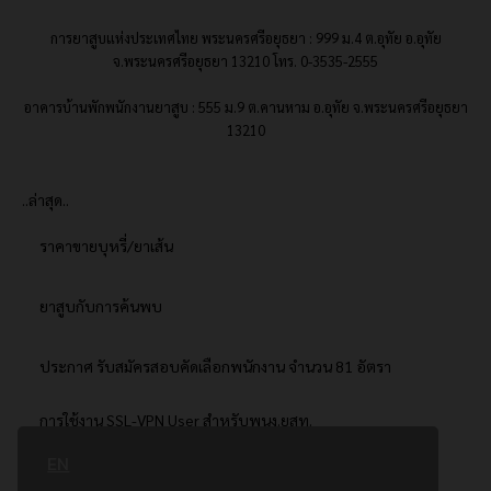
การยาสูบแห่งประเทศไทย พระนครศรีอยุธยา : 999 ม.4 ต.อุทัย อ.อุทัย
จ.พระนครศรีอยุธยา 13210 โทร. 0-3535-2555
อาคารบ้านพักพนักงานยาสูบ : 555 ม.9 ต.คานหาม อ.อุทัย จ.พระนครศรีอยุธยา
13210
..ล่าสุด..
ราคาขายบุหรี่/ยาเส้น
ยาสูบกับการค้นพบ
ประกาศ รับสมัครสอบคัดเลือกพนักงาน จำนวน 81 อัตรา
การใช้งาน SSL-VPN User สำหรับพนง.ยสท.
EN
..ยอดนิยม..