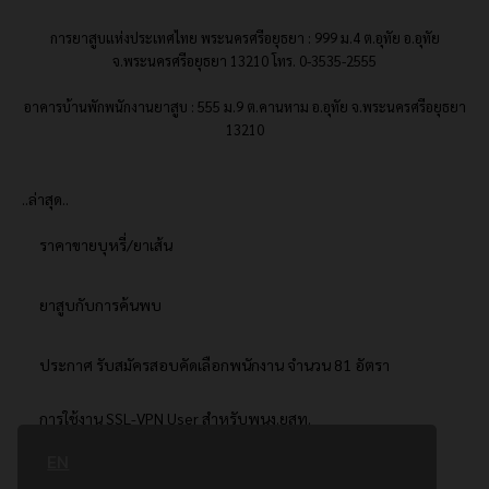
การยาสูบแห่งประเทศไทย พระนครศรีอยุธยา : 999 ม.4 ต.อุทัย อ.อุทัย
จ.พระนครศรีอยุธยา 13210 โทร. 0-3535-2555
อาคารบ้านพักพนักงานยาสูบ : 555 ม.9 ต.คานหาม อ.อุทัย จ.พระนครศรีอยุธยา
13210
..ล่าสุด..
ราคาขายบุหรี่/ยาเส้น
ยาสูบกับการค้นพบ
ประกาศ รับสมัครสอบคัดเลือกพนักงาน จำนวน 81 อัตรา
การใช้งาน SSL-VPN User สำหรับพนง.ยสท.
EN
..ยอดนิยม..