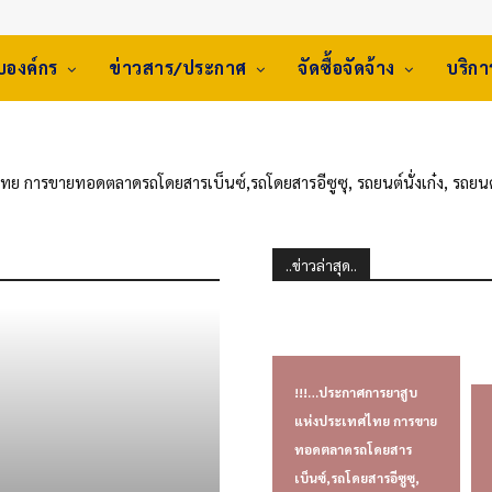
ับองค์กร
ข่าวสาร/ประกาศ
จัดซื้อจัดจ้าง
บริก
 การขายทอดตลาดรถโดยสารเบ็นซ์,รถโดยสารอีซูซุ, รถยนต์นั่งเก๋ง, รถยนต์
การ
..ข่าวล่าสุด..
!!!…ประกาศการยาสูบ
แห่งประเทศไทย การขาย
ทอดตลาดรถโดยสาร
เบ็นซ์,รถโดยสารอีซูซุ,