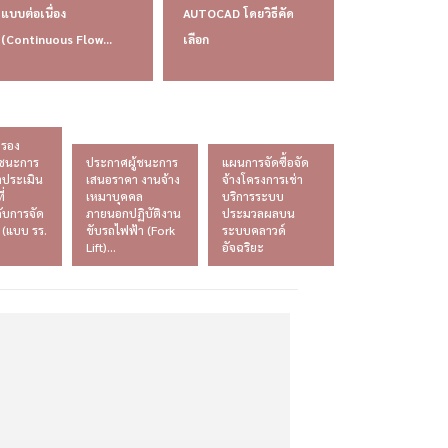
แบบต่อเนื่อง
AUTOCAD โดยวิธีคัด
(Continuous Flow...
เลือก
บรอง
ู้ชนะการ
ประกาศผู้ชนะการ
แผนการจัดซื้อจัด
ประเมิน
เสนอราคา งานจ้าง
จ้างโครงการเช่า
ี่
เหมาบุคคล
บริการระบบ
กับการจัด
ภายนอกปฏิบัติงาน
ประมวลผลบน
ง (แบบ รร.
ขับรถไฟฟ้า (Fork
ระบบคลาวด์
Lift)...
อัจฉริยะ