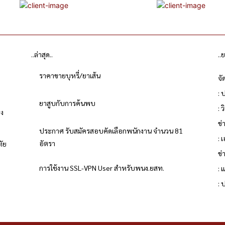
..ล่าสุด..
..
ราคาขายบุหรี่/ยาเส้น
จั
: 
ยาสูบกับการค้นพบ
: 
่ง
ข
ประกาศ รับสมัครสอบคัดเลือกพนักงาน จำนวน 81
: 
อัตรา
ทัย
ข่
การใช้งาน SSL-VPN User สำหรับพนง.ยสท.
: 
ย
: