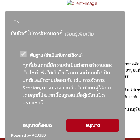
EN
เว็บไซต์นี้มีการใช้งานคุกกี้
เรียนรู้เพิ่มเติม
พื้นฐาน (จำเป็นกับการใช้งาน)
ที่อยู่ : 184 ถนนพระรามที่ 4 แขวงคลองเตย เขตคลองเตย
คุกกี้ประเภทนี้มีความจำเป็นต่อการทำงานของ
กรุงเทพมหานคร 10110 ติดต่อประชาสัมพันธ์ การยาสูบแห
เว็บไซต์ เพื่อให้เว็บไซต์สามารถทำงานได้เป็น
ประเทศไทย Call center โทร. 0-2229-1000
ปกติและมีความปลอดภัย เช่น การจัดการ
Session, การตรวจสอบยืนยันตัวตนผู้ใช้งาน
การยาสูบแห่งประเทศไทย พระนครศรีอยุธยา : 999 ม.4 ต.อุ
โดยคุกกี้ประเภทนี้จะถูกลบเมื่อผู้ใช้งานปิด
อ.อุทัย จ.พระนครศรีอยุธยา 13210 โทร. 0-3535-2555
บราวเซอร์
อาคารบ้านพักพนักงานยาสูบ : 555 ม.9 ต.คานหาม อ.อุทั
จ.พระนครศรีอยุธยา 13210
อนุญาตทั้งหมด
อนุญาต
Powered by PCU3ED