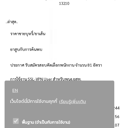
13210
..ล่าสุด..
ราคาขายบุหรี่/ยาเส้น
ยาสูบกับการค้นพบ
ประกาศ รับสมัครสอบคัดเลือกพนักงาน จำนวน 81 อัตรา
การใช้งาน SSL-VPN User สำหรับพนง.ยสท.
EN
..ยอดนิยม..
เว็บไซต์นี้มีการใช้งานคุกกี้
เรียนรู้เพิ่มเติม
จัดซื้อจัดจ้างการยาสูบแห่งประเทศไทย
3244
: ประกาศผู้ชนะการเสนอราคา
2356
พื้นฐาน (จำเป็นกับการใช้งาน)
: วิธีเฉพาะเจาะจง
2107