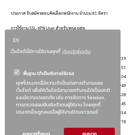
ประกาศ รับสมัครสอบคัดเลือกพนักงาน จำนวน 81 อัตรา
การใช้งาน SSL-VPN User สำหรับพนง.ยสท.
EN
..ยอดนิยม..
เว็บไซต์นี้มีการใช้งานคุกกี้
เรียนรู้เพิ่มเติม
จัดซื้อจัดจ้างการยาสูบแห่งประเทศไทย
3239
: ประกาศผู้ชนะการเสนอราคา
2351
พื้นฐาน (จำเป็นกับการใช้งาน)
: วิธีเฉพาะเจาะจง
2104
คุกกี้ประเภทนี้มีความจำเป็นต่อการทำงานของ
ข่าวสาร/ประกาศ
1949
เว็บไซต์ เพื่อให้เว็บไซต์สามารถทำงานได้เป็นปกติ
: เอกสารส่งเสริมความโปร่งใสในการจัดซื้อจัดจ้าง
1628
และมีความปลอดภัย เช่น การจัดการ Session,
ข่าวสารจัดซื้อจัดจ้าง
1145
การตรวจสอบยืนยันตัวตนผู้ใช้งาน โดยคุกกี้
ประเภทนี้จะถูกลบเมื่อผู้ใช้งานปิดบราวเซอร์
: แผนการจัดซื้อจัดจ้าง
834
: ประกาศราคากลาง
778
อนุญาตทั้งหมด
อนุญาต