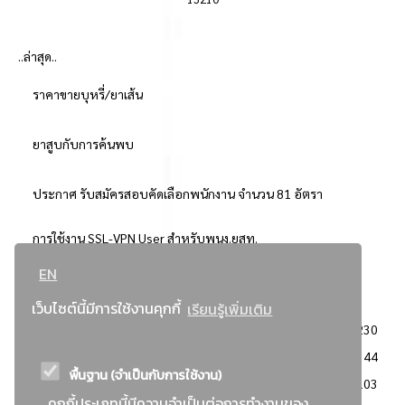
..ล่าสุด..
ราคาขายบุหรี่/ยาเส้น
ยาสูบกับการค้นพบ
ประกาศ รับสมัครสอบคัดเลือกพนักงาน จำนวน 81 อัตรา
การใช้งาน SSL-VPN User สำหรับพนง.ยสท.
EN
..ยอดนิยม..
เว็บไซต์นี้มีการใช้งานคุกกี้
เรียนรู้เพิ่มเติม
จัดซื้อจัดจ้างการยาสูบแห่งประเทศไทย
3230
: ประกาศผู้ชนะการเสนอราคา
2344
พื้นฐาน (จำเป็นกับการใช้งาน)
: วิธีเฉพาะเจาะจง
2103
คุกกี้ประเภทนี้มีความจำเป็นต่อการทำงานของ