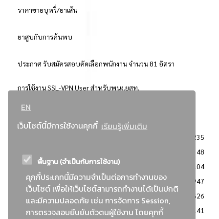
ราคาขายบุหรี่/ยาเส้น
ยาสูบกับการค้นพบ
ประกาศ รับสมัครสอบคัดเลือกพนักงาน จำนวน 81 อัตรา
การใช้งาน SSL-VPN User สำหรับพนง.ยสท.
EN
..ยอดนิยม..
เว็บไซต์นี้มีการใช้งานคุกกี้
เรียนรู้เพิ่มเติม
จัดซื้อจัดจ้างการยาสูบแห่งประเทศไทย
3235
: ประกาศผู้ชนะการเสนอราคา
2348
พื้นฐาน (จำเป็นกับการใช้งาน)
: วิธีเฉพาะเจาะจง
2104
คุกกี้ประเภทนี้มีความจำเป็นต่อการทำงานของ
ข่าวสาร/ประกาศ
1947
เว็บไซต์ เพื่อให้เว็บไซต์สามารถทำงานได้เป็นปกติ
: เอกสารส่งเสริมความโปร่งใสในการจัดซื้อจัดจ้าง
1626
และมีความปลอดภัย เช่น การจัดการ Session,
ข่าวสารจัดซื้อจัดจ้าง
1141
การตรวจสอบยืนยันตัวตนผู้ใช้งาน โดยคุกกี้