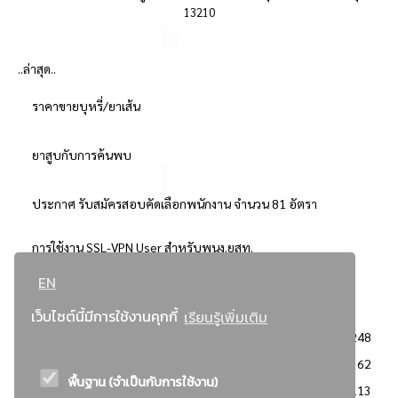
13210
..ล่าสุด..
ราคาขายบุหรี่/ยาเส้น
ยาสูบกับการค้นพบ
ประกาศ รับสมัครสอบคัดเลือกพนักงาน จำนวน 81 อัตรา
การใช้งาน SSL-VPN User สำหรับพนง.ยสท.
EN
..ยอดนิยม..
เว็บไซต์นี้มีการใช้งานคุกกี้
เรียนรู้เพิ่มเติม
จัดซื้อจัดจ้างการยาสูบแห่งประเทศไทย
3248
: ประกาศผู้ชนะการเสนอราคา
2362
พื้นฐาน (จำเป็นกับการใช้งาน)
: วิธีเฉพาะเจาะจง
2113