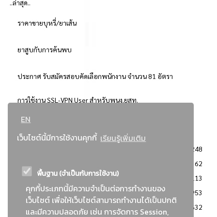
..ล่าสุด..
ราคาขายบุหรี่/ยาเส้น
ยาสูบกับการค้นพบ
ประกาศ รับสมัครสอบคัดเลือกพนักงาน จำนวน 81 อัตรา
การใช้งาน SSL-VPN User สำหรับพนง.ยสท.
EN
..ยอดนิยม..
เว็บไซต์นี้มีการใช้งานคุกกี้
เรียนรู้เพิ่มเติม
จัดซื้อจัดจ้างการยาสูบแห่งประเทศไทย
3248
: ประกาศผู้ชนะการเสนอราคา
2362
พื้นฐาน (จำเป็นกับการใช้งาน)
: วิธีเฉพาะเจาะจง
2113
คุกกี้ประเภทนี้มีความจำเป็นต่อการทำงานของ
ข่าวสาร/ประกาศ
1953
เว็บไซต์ เพื่อให้เว็บไซต์สามารถทำงานได้เป็นปกติ
: เอกสารส่งเสริมความโปร่งใสในการจัดซื้อจัดจ้าง
1632
และมีความปลอดภัย เช่น การจัดการ Session,