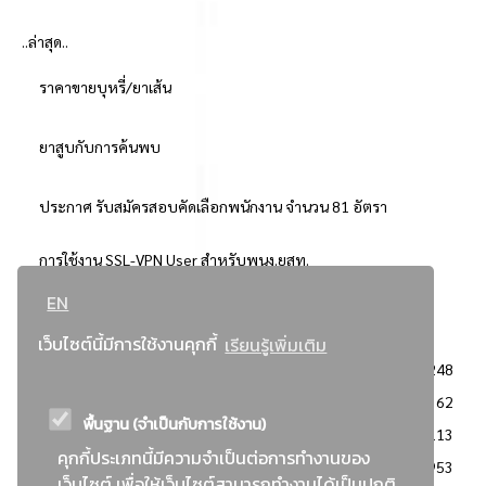
..ล่าสุด..
ราคาขายบุหรี่/ยาเส้น
ยาสูบกับการค้นพบ
ประกาศ รับสมัครสอบคัดเลือกพนักงาน จำนวน 81 อัตรา
การใช้งาน SSL-VPN User สำหรับพนง.ยสท.
EN
..ยอดนิยม..
เว็บไซต์นี้มีการใช้งานคุกกี้
เรียนรู้เพิ่มเติม
จัดซื้อจัดจ้างการยาสูบแห่งประเทศไทย
3248
: ประกาศผู้ชนะการเสนอราคา
2362
พื้นฐาน (จำเป็นกับการใช้งาน)
: วิธีเฉพาะเจาะจง
2113
คุกกี้ประเภทนี้มีความจำเป็นต่อการทำงานของ
ข่าวสาร/ประกาศ
1953
เว็บไซต์ เพื่อให้เว็บไซต์สามารถทำงานได้เป็นปกติ