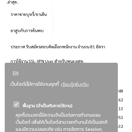
..ล่าสุด..
ราคาขายบุหรี่/ยาเส้น
ยาสูบกับการค้นพบ
ประกาศ รับสมัครสอบคัดเลือกพนักงาน จำนวน 81 อัตรา
การใช้งาน SSL-VPN User สำหรับพนง.ยสท.
EN
..ยอดนิยม..
เว็บไซต์นี้มีการใช้งานคุกกี้
เรียนรู้เพิ่มเติม
จัดซื้อจัดจ้างการยาสูบแห่งประเทศไทย
3248
: ประกาศผู้ชนะการเสนอราคา
2362
พื้นฐาน (จำเป็นกับการใช้งาน)
: วิธีเฉพาะเจาะจง
2113
คุกกี้ประเภทนี้มีความจำเป็นต่อการทำงานของ
ข่าวสาร/ประกาศ
1953
เว็บไซต์ เพื่อให้เว็บไซต์สามารถทำงานได้เป็นปกติ
: เอกสารส่งเสริมความโปร่งใสในการจัดซื้อจัดจ้าง
1632
และมีความปลอดภัย เช่น การจัดการ Session,