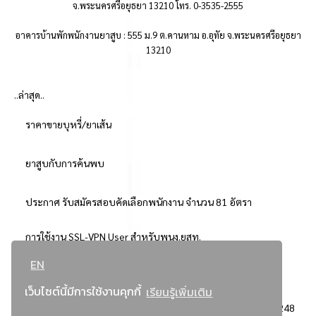
จ.พระนครศรีอยุธยา 13210 โทร. 0-3535-2555
อาคารบ้านพักพนักงานยาสูบ : 555 ม.9 ต.คานหาม อ.อุทัย จ.พระนครศรีอยุธยา
13210
..ล่าสุด..
ราคาขายบุหรี่/ยาเส้น
ยาสูบกับการค้นพบ
ประกาศ รับสมัครสอบคัดเลือกพนักงาน จำนวน 81 อัตรา
การใช้งาน SSL-VPN User สำหรับพนง.ยสท.
EN
..ยอดนิยม..
เว็บไซต์นี้มีการใช้งานคุกกี้
เรียนรู้เพิ่มเติม
จัดซื้อจัดจ้างการยาสูบแห่งประเทศไทย
3248