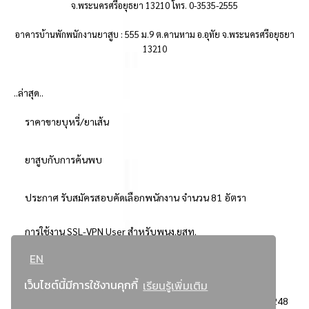
จ.พระนครศรีอยุธยา 13210 โทร. 0-3535-2555
อาคารบ้านพักพนักงานยาสูบ : 555 ม.9 ต.คานหาม อ.อุทัย จ.พระนครศรีอยุธยา
13210
..ล่าสุด..
ราคาขายบุหรี่/ยาเส้น
ยาสูบกับการค้นพบ
ประกาศ รับสมัครสอบคัดเลือกพนักงาน จำนวน 81 อัตรา
การใช้งาน SSL-VPN User สำหรับพนง.ยสท.
EN
..ยอดนิยม..
เว็บไซต์นี้มีการใช้งานคุกกี้
เรียนรู้เพิ่มเติม
จัดซื้อจัดจ้างการยาสูบแห่งประเทศไทย
3248