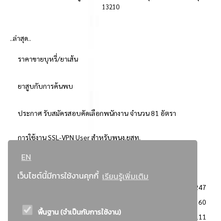
13210
..ล่าสุด..
ราคาขายบุหรี่/ยาเส้น
ยาสูบกับการค้นพบ
ประกาศ รับสมัครสอบคัดเลือกพนักงาน จำนวน 81 อัตรา
การใช้งาน SSL-VPN User สำหรับพนง.ยสท.
EN
..ยอดนิยม..
เว็บไซต์นี้มีการใช้งานคุกกี้
เรียนรู้เพิ่มเติม
จัดซื้อจัดจ้างการยาสูบแห่งประเทศไทย
3247
: ประกาศผู้ชนะการเสนอราคา
2360
พื้นฐาน (จำเป็นกับการใช้งาน)
: วิธีเฉพาะเจาะจง
2111